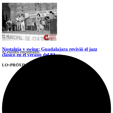
Nostalgia y swing: Guadalajara revivió el jazz
42 eventos encontrados.
clásico en el verano del 82
LO+PRÓXIMO (CITAS)