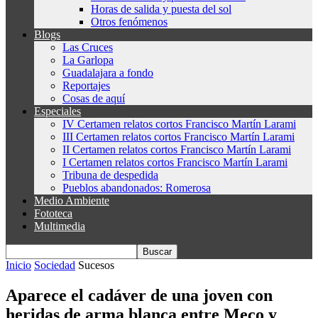
Horas de salida y puesta del sol
Otros fenómenos
Blogs
Las Cruces
La Garlopa
Guadalajara a fondo
Reportajes
Cosas de aquí
Especiales
IV Certamen relatos cortos Francisco Martín Larami
III Certamen relatos cortos Francisco Martín Larami
II Certamen relatos cortos Francisco Martín Larami
I Certamen relatos cortos Francisco Martín Larami
Tribuna de despedida
Pueblos abandonados: Romerosa
Medio Ambiente
Fototeca
Multimedia
Inicio
Sociedad
Sucesos
Aparece el cadáver de una joven con
heridas de arma blanca entre Meco y