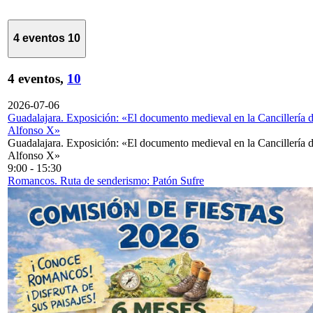
4 eventos
10
4 eventos,
10
2026-07-06
Guadalajara. Exposición: «El documento medieval en la Cancillería 
Alfonso X»
Guadalajara. Exposición: «El documento medieval en la Cancillería 
Alfonso X»
9:00
-
15:30
Romancos. Ruta de senderismo: Patón Sufre