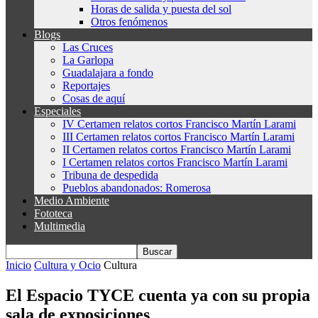
Horas de salida y puesta del sol
Otros fenómenos
Blogs
Las Cruces
La Garlopa
Guadalajara a fondo
Reportajes
Cosas de aquí
Especiales
IV Certamen relatos cortos Francisco Martín Larami
III Certamen relatos cortos Francisco Martín Larami
II Certamen relatos cortos Francisco Martín Larami
I Certamen relatos cortos Francisco Martín Larami
Tribuna de despedida
Pueblos abandonados: Romerosa
Medio Ambiente
Fototeca
Multimedia
Inicio
Cultura y Ocio
Cultura
El Espacio TYCE cuenta ya con su propia
sala de exposiciones