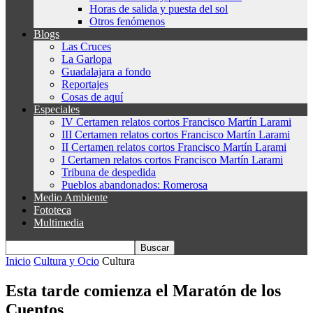
Horas de salida y puesta del sol
Otros fenómenos
Blogs
Las Cruces
La Garlopa
Guadalajara a fondo
Reportajes
Cosas de aquí
Especiales
IV Certamen relatos cortos Francisco Martín Larami
III Certamen relatos cortos Francisco Martín Larami
II Certamen relatos cortos Francisco Martín Larami
I Certamen relatos cortos Francisco Martín Larami
Tribuna de despedida
Pueblos abandonados: Romerosa
Medio Ambiente
Fototeca
Multimedia
Inicio
Cultura y Ocio
Cultura
Esta tarde comienza el Maratón de los
Cuentos