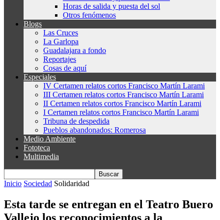
Horas de salida y puesta del sol
Otros fenómenos
Blogs
Las Cruces
La Garlopa
Guadalajara a fondo
Reportajes
Cosas de aquí
Especiales
IV Certamen relatos cortos Francisco Martín Larami
III Certamen relatos cortos Francisco Martín Larami
II Certamen relatos cortos Francisco Martín Larami
I Certamen relatos cortos Francisco Martín Larami
Tribuna de despedida
Pueblos abandonados: Romerosa
Medio Ambiente
Fototeca
Multimedia
Inicio
Sociedad
Solidaridad
Esta tarde se entregan en el Teatro Buero
Vallejo los reconocimientos a la