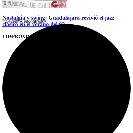
Nostalgia y swing: Guadalajara revivió el jazz
42 eventos encontrados.
clásico en el verano del 82
LO+PRÓXIMO (CITAS)