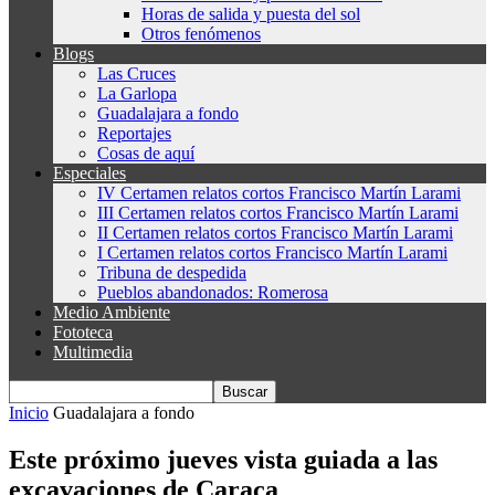
Horas de salida y puesta del sol
Otros fenómenos
Blogs
Las Cruces
La Garlopa
Guadalajara a fondo
Reportajes
Cosas de aquí
Especiales
IV Certamen relatos cortos Francisco Martín Larami
III Certamen relatos cortos Francisco Martín Larami
II Certamen relatos cortos Francisco Martín Larami
I Certamen relatos cortos Francisco Martín Larami
Tribuna de despedida
Pueblos abandonados: Romerosa
Medio Ambiente
Fototeca
Multimedia
Inicio
Guadalajara a fondo
Este próximo jueves vista guiada a las
excavaciones de Caraca