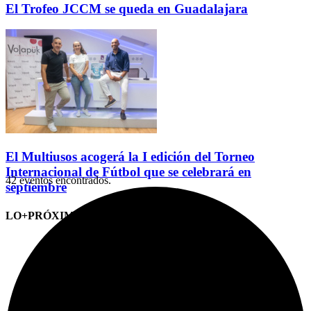
El Trofeo JCCM se queda en Guadalajara
El Multiusos acogerá la I edición del Torneo
Internacional de Fútbol que se celebrará en
42 eventos encontrados.
septiembre
LO+PRÓXIMO (CITAS)