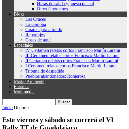
Horas de salida y puesta del sol
Otros fenómenos
Blogs
Las Cruces
La Garlopa
Guadalajara a fondo
Reportajes
Cosas de aquí
Especiales
IV Certamen relatos cortos Francisco Martín Larami
III Certamen relatos cortos Francisco Martín Larami
II Certamen relatos cortos Francisco Martín Larami
I Certamen relatos cortos Francisco Martín Larami
Tribuna de despedida
Pueblos abandonados: Romerosa
Medio Ambiente
Fototeca
Multimedia
Inicio
Deportes
Este viernes y sábado se correrá el VI
Rally TT de Guadalajara