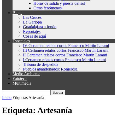
Horas de salida y puesta del sol
Otros fenómenos
Blogs
Las Cruces
La Garlopa
Guadalajara a fondo
Reportajes
Cosas de aquí
Especiales
IV Certamen relatos cortos Francisco Martín Larami
III Certamen relatos cortos Francisco Martín Larami
II Certamen relatos cortos Francisco Martín Larami
I Certamen relatos cortos Francisco Martín Larami
Tribuna de despedida
Pueblos abandonados: Romerosa
Medio Ambiente
Fototeca
Multimedia
Inicio
Etiquetas
Artesanía
Etiqueta: Artesanía