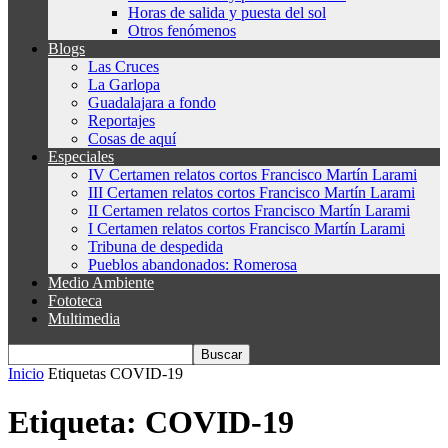
Horas de salida y puesta del sol
Otros fenómenos
Blogs
Las Cruces
La Garlopa
Guadalajara a fondo
Reportajes
Cosas de aquí
Especiales
IV Certamen relatos cortos Francisco Martín Larami
III Certamen relatos cortos Francisco Martín Larami
II Certamen relatos cortos Francisco Martín Larami
I Certamen relatos cortos Francisco Martín Larami
Tribuna de despedida
Pueblos abandonados: Romerosa
Medio Ambiente
Fototeca
Multimedia
Inicio
Etiquetas
COVID-19
Etiqueta: COVID-19