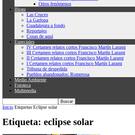
Otros fenómenos
Blogs
Las Cruces
La Garlopa
Guadalajara a fondo
Reportajes
Cosas de aquí
Especiales
IV Certamen relatos cortos Francisco Martín Larami
III Certamen relatos cortos Francisco Martín Larami
II Certamen relatos cortos Francisco Martín Larami
I Certamen relatos cortos Francisco Martín Larami
Tribuna de despedida
Pueblos abandonados: Romerosa
Medio Ambiente
Fototeca
Multimedia
Inicio
Etiquetas
Eclipse solar
Etiqueta: eclipse solar