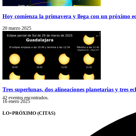
Hoy comienza la primavera y llega con un próximo ecli
20 marzo 2025
Tres superlunas, dos alineaciones planetarias y tres ec
42 eventos encontrados.
16 enero 2025
LO+PRÓXIMO (CITAS)