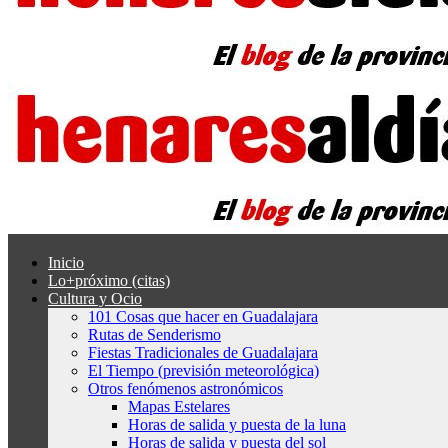
Inicio
Lo+próximo (citas)
Cultura y Ocio
101 Cosas que hacer en Guadalajara
Rutas de Senderismo
Fiestas Tradicionales de Guadalajara
El Tiempo (previsión meteorológica)
Otros fenómenos astronómicos
Mapas Estelares
Horas de salida y puesta de la luna
Horas de salida y puesta del sol