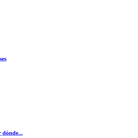
ses
r dónde...