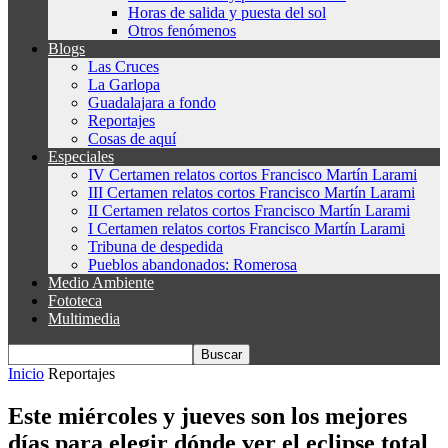
Horas de salida y puesta del sol
Otros fenómenos
Blogs
Las Cruces
La Garlopa
Guadalajara a fondo
Reportajes
Cosas de aquí
Especiales
IV Certamen relatos cortos Francisco Martín Larami
III Certamen relatos cortos Francisco Martín Larami
II Certamen relatos cortos Francisco Martín Larami
I Certamen relatos cortos Francisco Martín Larami
Tribuna de despedida
Pueblos abandonados: Romerosa
Medio Ambiente
Fototeca
Multimedia
Inicio
Reportajes
Este miércoles y jueves son los mejores
días para elegir dónde ver el eclipse total