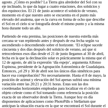
agosto. ¿Cómo es posible? La Tierra gira alrededor del Sol con su
eje inclinado, lo que da lugar a cuatro estaciones, dos solsticios y
dos equinoccios. El 21 de junio acontece el solsticio de verano,
momento en el que nuestro astro se encuentra en el punto más
elevado del analema, que es la curva en forma de ocho que describe
el Sol en el cielo si se fotografía desde el mismo punto y a la misma
hora durante todo un año.
Partiendo de esta premisa, las posiciones de nuestra estrella más
cercana se van repitiendo antes y después de esa fecha según va
ascendiendo o descendiendo sobre el horizonte. ‘El eclipse sucede
cincuenta y dos días después del solsticio de verano, así que si
retrocedemos esos días desde el 21 de junio llegamos al 30 de abril,
fecha en la que la declinación solar es prácticamente la misma que el
12 de agosto, de ahí la expresión ‘día espejo’, argumenta Alfonso
Espinosa, presidente de la Agrupación Astronómica de Guadalajara.
Entonces, ¿el 29 y 30 de abril son los únicos días simétricos para
hacer esa comprobación? No necesariamente. Hasta el 8 de mayo, la
posición de azimut y elevación del Sol apenas sufrirá una mínima
variación entre las 20:21 y 20:31 horas. Estas son las dos
coordenadas horizontales empleadas para localizar en el cielo un
objeto celeste como el Sol tomando como referencia la posición
exacta de un observador desde la Tierra. Aunque hoy en día
disponemos de aplicaciones como PhotoPills o Stellarium que
anticipan la situación exacta en la que se encontrará el Sol durante el