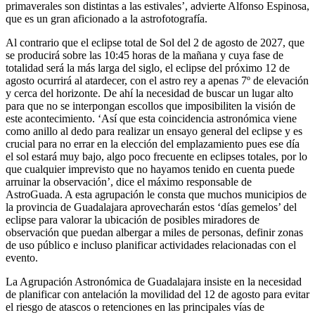
primaverales son distintas a las estivales’, advierte Alfonso Espinosa,
que es un gran aficionado a la astrofotografía.
Al contrario que el eclipse total de Sol del 2 de agosto de 2027, que
se producirá sobre las 10:45 horas de la mañana y cuya fase de
totalidad será la más larga del siglo, el eclipse del próximo 12 de
agosto ocurrirá al atardecer, con el astro rey a apenas 7º de elevación
y cerca del horizonte. De ahí la necesidad de buscar un lugar alto
para que no se interpongan escollos que imposibiliten la visión de
este acontecimiento. ‘Así que esta coincidencia astronómica viene
como anillo al dedo para realizar un ensayo general del eclipse y es
crucial para no errar en la elección del emplazamiento pues ese día
el sol estará muy bajo, algo poco frecuente en eclipses totales, por lo
que cualquier imprevisto que no hayamos tenido en cuenta puede
arruinar la observación’, dice el máximo responsable de
AstroGuada. A esta agrupación le consta que muchos municipios de
la provincia de Guadalajara aprovecharán estos ‘días gemelos’ del
eclipse para valorar la ubicación de posibles miradores de
observación que puedan albergar a miles de personas, definir zonas
de uso público e incluso planificar actividades relacionadas con el
evento.
La Agrupación Astronómica de Guadalajara insiste en la necesidad
de planificar con antelación la movilidad del 12 de agosto para evitar
el riesgo de atascos o retenciones en las principales vías de