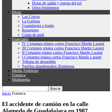
Horas de salida y puesta del sol
Otros fenómenos
Blogs
Las Cruces
La Garlopa
Guadalajara a fondo
Reportajes
Cosas de aquí
Especiales
IV Certamen relatos cortos Francisco Martín Larami
III Certamen relatos cortos Francisco Martín Larami
II Certamen relatos cortos Francisco Martín Larami
I Certamen relatos cortos Francisco Martín Larami
Tribuna de despedida
Pueblos abandonados: Romerosa
Medio Ambiente
Fototeca
Multimedia
Inicio
Fototeca
El accidente de camión en la calle
Alameda de Guadalajara en 1987