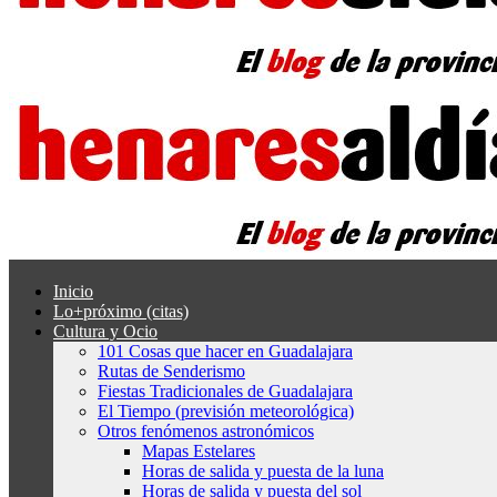
Inicio
Lo+próximo (citas)
Cultura y Ocio
101 Cosas que hacer en Guadalajara
Rutas de Senderismo
Fiestas Tradicionales de Guadalajara
El Tiempo (previsión meteorológica)
Otros fenómenos astronómicos
Mapas Estelares
Horas de salida y puesta de la luna
Horas de salida y puesta del sol