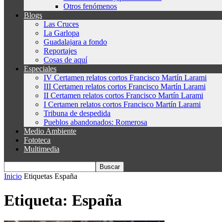
Otros fenómenos
Blogs
Las Cruces
La Garlopa
Guadalajara a fondo
Reportajes
Cosas de aquí
Especiales
IV Certamen relatos cortos Francisco Martín Larami
III Certamen relatos cortos Francisco Martín Larami
II Certamen relatos cortos Francisco Martín Larami
I Certamen relatos cortos Francisco Martín Larami
Tribuna de despedida
Pueblos abandonados: Romerosa
Medio Ambiente
Fototeca
Multimedia
Inicio
Etiquetas
España
Etiqueta: España