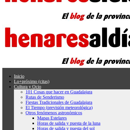
Inicio
Lo+próximo (citas)
Cultura y Ocio
101 Cosas que hacer en Guadalajara
Rutas de Senderismo
Fiestas Tradicionales de Guadalajara
El Tiempo (previsión meteorológica)
Otros fenómenos astronómicos
Mapas Estelares
Horas de salida y puesta de la luna
Horas de salida y puesta del sol