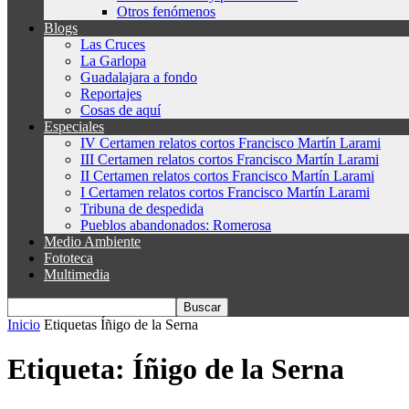
Otros fenómenos
Blogs
Las Cruces
La Garlopa
Guadalajara a fondo
Reportajes
Cosas de aquí
Especiales
IV Certamen relatos cortos Francisco Martín Larami
III Certamen relatos cortos Francisco Martín Larami
II Certamen relatos cortos Francisco Martín Larami
I Certamen relatos cortos Francisco Martín Larami
Tribuna de despedida
Pueblos abandonados: Romerosa
Medio Ambiente
Fototeca
Multimedia
Inicio
Etiquetas
Íñigo de la Serna
Etiqueta: Íñigo de la Serna