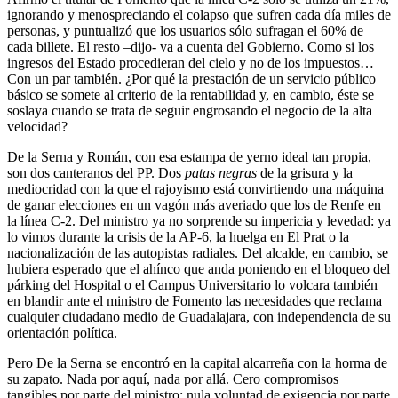
ignorando y menospreciando el colapso que sufren cada día miles de
personas, y puntualizó que los usuarios sólo sufragan el 60% de
cada billete. El resto –dijo- va a cuenta del Gobierno. Como si los
ingresos del Estado procedieran del cielo y no de los impuestos…
Con un par también. ¿Por qué la prestación de un servicio público
básico se somete al criterio de la rentabilidad y, en cambio, éste se
soslaya cuando se trata de seguir engrosando el negocio de la alta
velocidad?
De la Serna y Román, con esa estampa de yerno ideal tan propia,
son dos canteranos del PP. Dos
patas negras
de la grisura y la
mediocridad con la que el rajoyismo está convirtiendo una máquina
de ganar elecciones en un vagón más averiado que los de Renfe en
la línea C-2. Del ministro ya no sorprende su impericia y levedad: ya
lo vimos durante la crisis de la AP-6, la huelga en El Prat o la
nacionalización de las autopistas radiales. Del alcalde, en cambio, se
hubiera esperado que el ahínco que anda poniendo en el bloqueo del
párking del Hospital o el Campus Universitario lo volcara también
en blandir ante el ministro de Fomento las necesidades que reclama
cualquier ciudadano medio de Guadalajara, con independencia de su
orientación política.
Pero De la Serna se encontró en la capital alcarreña con la horma de
su zapato. Nada por aquí, nada por allá. Cero compromisos
tangibles por parte del ministro; nula voluntad de exigencia por parte