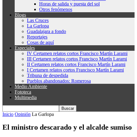
Horas de salida y puesta del sol
Otros fenómenos
Blogs
Las Cruces
La Garlopa
Guadalajara a fondo
Reportajes
Cosas de aquí
Especiales
IV Certamen relatos cortos Francisco Martín Larami
III Certamen relatos cortos Francisco Martín Larami
II Certamen relatos cortos Francisco Martín Larami
I Certamen relatos cortos Francisco Martín Larami
Tribuna de despedida
Pueblos abandonados: Romerosa
Medio Ambiente
Fototeca
Multimedia
Inicio
Opinión
La Garlopa
El ministro descarado y el alcalde sumiso