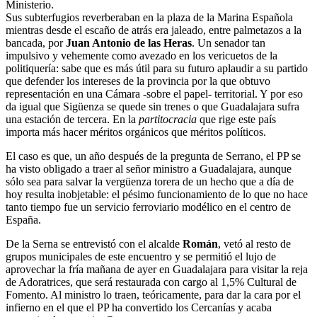
Ministerio.
Sus subterfugios reverberaban en la plaza de la Marina Española
mientras desde el escaño de atrás era jaleado, entre palmetazos a la
bancada, por
Juan Antonio de las Heras
. Un senador tan
impulsivo y vehemente como avezado en los vericuetos de la
politiquería: sabe que es más útil para su futuro aplaudir a su partido
que defender los intereses de la provincia por la que obtuvo
representación en una Cámara -sobre el papel- territorial. Y por eso
da igual que Sigüenza se quede sin trenes o que Guadalajara sufra
una estación de tercera. En la
partitocracia
que rige este país
importa más hacer méritos orgánicos que méritos políticos.
El caso es que, un año después de la pregunta de Serrano, el PP se
ha visto obligado a traer al señor ministro a Guadalajara, aunque
sólo sea para salvar la vergüenza torera de un hecho que a día de
hoy resulta inobjetable: el pésimo funcionamiento de lo que no hace
tanto tiempo fue un servicio ferroviario modélico en el centro de
España.
De la Serna se entrevistó con el alcalde
Román
, vetó al resto de
grupos municipales de este encuentro y se permitió el lujo de
aprovechar la fría mañana de ayer en Guadalajara para visitar la reja
de Adoratrices, que será restaurada con cargo al 1,5% Cultural de
Fomento. Al ministro lo traen, teóricamente, para dar la cara por el
infierno en el que el PP ha convertido los Cercanías y acaba