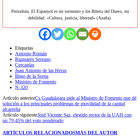
Periodista. El Espanyol es mi tormento y los Ribera del Duero, mi
debilidad. «Cultura, justicia, libertad» (Azaña).
Etiquetas
Antonio Román
Riansares Serrano
Cercanías
Juan Antonio de las Heras
Íñigo de la Serna
Ministro de Fomento
N-320
Artículo anterior
Cs Guadalajara pide al Ministro de Fomento que dé
solución a los principales problemas de movilidad de la capital
alcarreña
Artículo siguiente
José Vicente Saz, elegido rector de la UAH con
un 79,45% del voto ponderado
ARTÍCULOS RELACIONADOS
MÁS DEL AUTOR