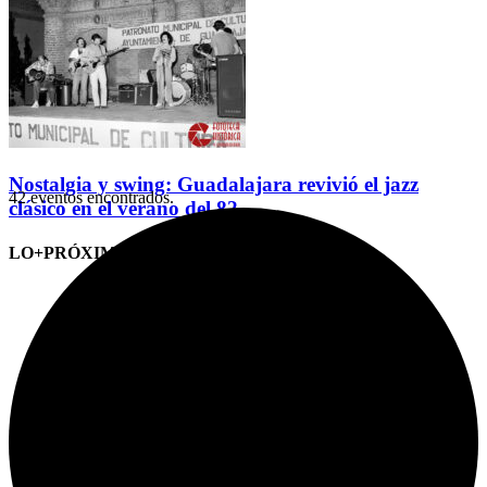
Nostalgia y swing: Guadalajara revivió el jazz
42 eventos encontrados.
clásico en el verano del 82
LO+PRÓXIMO (CITAS)