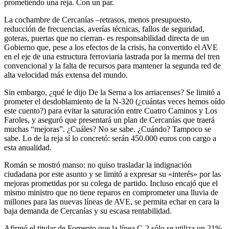
prometiendo una reja. Con un par.
La cochambre de Cercanías –retrasos, menos presupuesto,
reducción de frecuencias, averías técnicas, fallos de seguridad,
goteras, puertas que no cierran- es responsabilidad directa de un
Gobierno que, pese a los efectos de la crisis, ha convertido el AVE
en el eje de una estructura ferroviaria lastrada por la merma del tren
convencional y la falta de recursos para mantener la segunda red de
alta velocidad más extensa del mundo.
Sin embargo, ¿qué le dijo De la Serna a los arriacenses? Se limitó a
prometer el desdoblamiento de la N-320 (¿cuántas veces hemos oído
este cuento?) para evitar la saturación entre Cuatro Caminos y Los
Faroles, y aseguró que presentará un plan de Cercanías que traerá
muchas “mejoras”. ¿Cuáles? No se sabe. ¿Cuándo? Tampoco se
sabe. Lo de la reja sí lo concretó: serán 450.000 euros con cargo a
esta anualidad.
Román se mostró manso: no quiso trasladar la indignación
ciudadana por este asunto y se limitó a expresar su «interés» por las
mejoras prometidas por su colega de partido. Incluso encajó que el
mismo ministro que no tiene reparos en comprometer una lluvia de
millones para las nuevas líneas de AVE, se permita echar en cara la
baja demanda de Cercanías y su escasa rentabilidad.
Afirmó el titular de Fomento que la línea C-2 sólo se utiliza un 21%,