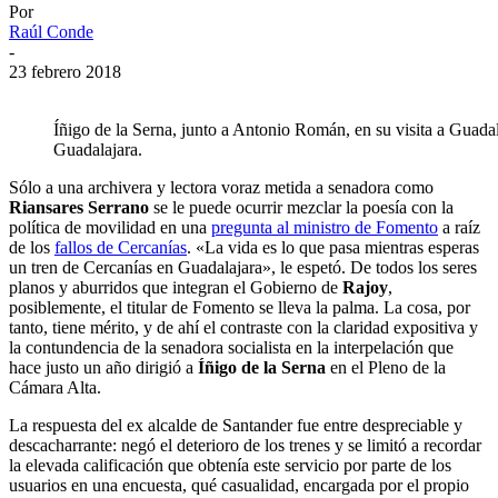
Por
Raúl Conde
-
23 febrero 2018
Íñigo de la Serna, junto a Antonio Román, en su visita a Guadala
Guadalajara.
Sólo a una archivera y lectora voraz metida a senadora como
Riansares Serrano
se le puede ocurrir mezclar la poesía con la
política de movilidad en una
pregunta al ministro de Fomento
a raíz
de los
fallos de Cercanías
. «La vida es lo que pasa mientras esperas
un tren de Cercanías en Guadalajara», le espetó. De todos los seres
planos y aburridos que integran el Gobierno de
Rajoy
,
posiblemente, el titular de Fomento se lleva la palma. La cosa, por
tanto, tiene mérito, y de ahí el contraste con la claridad expositiva y
la contundencia de la senadora socialista en la interpelación que
hace justo un año dirigió a
Íñigo de la Serna
en el Pleno de la
Cámara Alta.
La respuesta del ex alcalde de Santander fue entre despreciable y
descacharrante: negó el deterioro de los trenes y se limitó a recordar
la elevada calificación que obtenía este servicio por parte de los
usuarios en una encuesta, qué casualidad, encargada por el propio