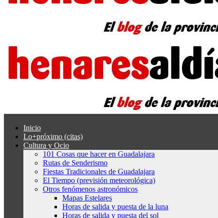
Inicio
Lo+próximo (citas)
Cultura y Ocio
101 Cosas que hacer en Guadalajara
Rutas de Senderismo
Fiestas Tradicionales de Guadalajara
El Tiempo (previsión meteorológica)
Otros fenómenos astronómicos
Mapas Estelares
Horas de salida y puesta de la luna
Horas de salida y puesta del sol