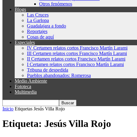
Otros fenómenos
Blogs
Las Cruces
La Garlopa
Guadalajara a fondo
Reportajes
Cosas de aquí
Especiales
IV Certamen relatos cortos Francisco Martín Larami
III Certamen relatos cortos Francisco Martín Larami
II Certamen relatos cortos Francisco Martín Larami
I Certamen relatos cortos Francisco Martín Larami
Tribuna de despedida
Pueblos abandonados: Romerosa
Medio Ambiente
Fototeca
Multimedia
Inicio
Etiquetas
Jesús Villa Rojo
Etiqueta: Jesús Villa Rojo