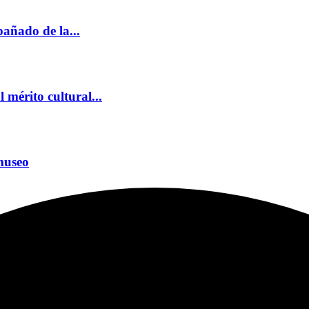
añado de la...
mérito cultural...
museo