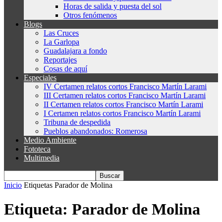
Horas de salida y puesta del sol
Otros fenómenos
Blogs
Las Cruces
La Garlopa
Guadalajara a fondo
Reportajes
Cosas de aquí
Especiales
IV Certamen relatos cortos Francisco Martín Larami
III Certamen relatos cortos Francisco Martín Larami
II Certamen relatos cortos Francisco Martín Larami
I Certamen relatos cortos Francisco Martín Larami
Tribuna de despedida
Pueblos abandonados: Romerosa
Medio Ambiente
Fototeca
Multimedia
Inicio
Etiquetas
Parador de Molina
Etiqueta: Parador de Molina