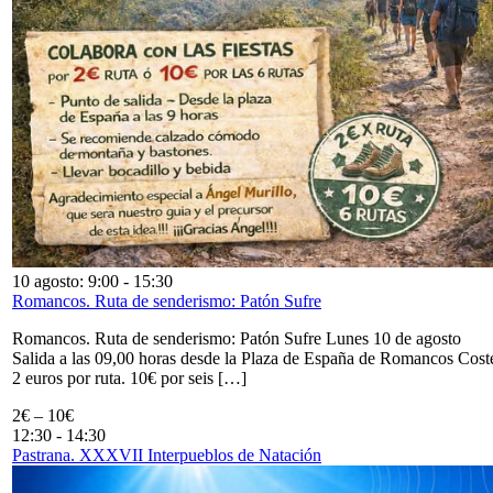
10 agosto: 9:00
-
15:30
Romancos. Ruta de senderismo: Patón Sufre
Romancos. Ruta de senderismo: Patón Sufre Lunes 10 de agosto
Salida a las 09,00 horas desde la Plaza de España de Romancos Cost
2 euros por ruta. 10€ por seis […]
2€ – 10€
12:30
-
14:30
Pastrana. XXXVII Interpueblos de Natación