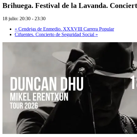
Brihuega. Festival de la Lavanda. Concie
18 julio: 20:30
-
23:30
«
Cendejas de Enmedio. XXXVIII Carrera Popular
Cifuentes. Concierto de Seguridad Social
»