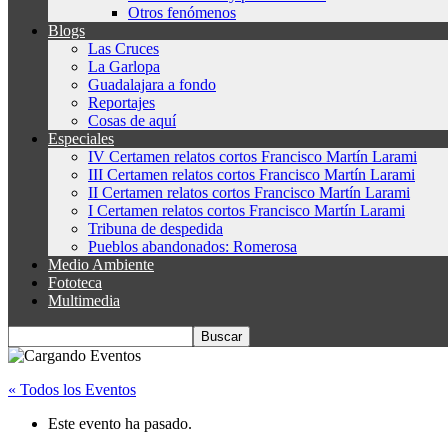
Otros fenómenos
Blogs
Las Cruces
La Garlopa
Guadalajara a fondo
Reportajes
Cosas de aquí
Especiales
IV Certamen relatos cortos Francisco Martín Larami
III Certamen relatos cortos Francisco Martín Larami
II Certamen relatos cortos Francisco Martín Larami
I Certamen relatos cortos Francisco Martín Larami
Tribuna de despedida
Pueblos abandonados: Romerosa
Medio Ambiente
Fototeca
Multimedia
« Todos los Eventos
Este evento ha pasado.