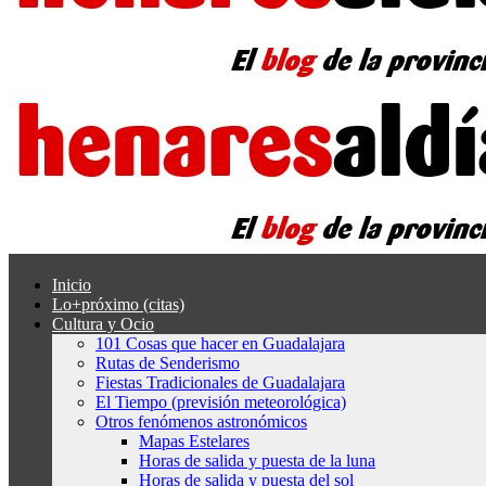
Inicio
Lo+próximo (citas)
Cultura y Ocio
101 Cosas que hacer en Guadalajara
Rutas de Senderismo
Fiestas Tradicionales de Guadalajara
El Tiempo (previsión meteorológica)
Otros fenómenos astronómicos
Mapas Estelares
Horas de salida y puesta de la luna
Horas de salida y puesta del sol