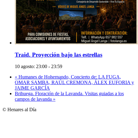
Traid. Proyección bajo las estrellas
10 agosto: 23:00
-
23:59
«
Humanes de Hohernando, Concierto de: LA FUGA,
OMAR SAMBA, RAÚL CREMONA, ÁLEX EUFORIA y
JAIME GARCÍA
Brihuega. Floración de la Lavanda. Visitas guiadas a los
campos de lavanda
»
© Henares al Día