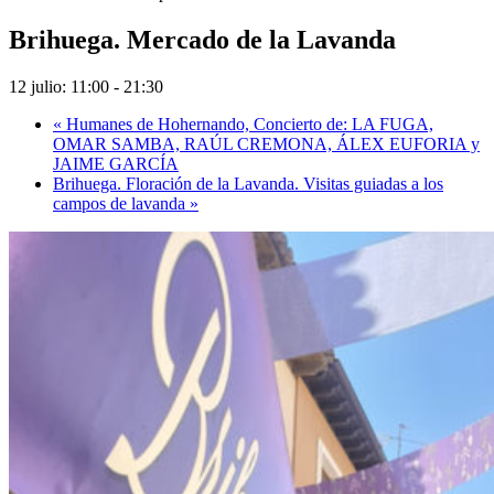
Brihuega. Mercado de la Lavanda
12 julio: 11:00
-
21:30
«
Humanes de Hohernando, Concierto de: LA FUGA,
OMAR SAMBA, RAÚL CREMONA, ÁLEX EUFORIA y
JAIME GARCÍA
Brihuega. Floración de la Lavanda. Visitas guiadas a los
campos de lavanda
»