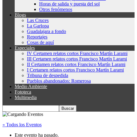
Horas de salida y puesta del sol
Otros fenómenos
Blogs
Las Cruces
La Garlopa
Guadalajara a fondo
Reportajes
Cosas de aquí
Especiales
IV Certamen relatos cortos Francisco Martín Larami
III Certamen relatos cortos Francisco Martín Larami
II Certamen relatos cortos Francisco Martín Larami
I Certamen relatos cortos Francisco Martín Larami
Tribuna de despedida
Pueblos abandonados: Romerosa
Medio Ambiente
Fototeca
Multimedia
« Todos los Eventos
Este evento ha pasado.