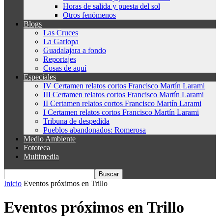
Horas de salida y puesta del sol
Otros fenómenos
Blogs
Las Cruces
La Garlopa
Guadalajara a fondo
Reportajes
Cosas de aquí
Especiales
IV Certamen relatos cortos Francisco Martín Larami
III Certamen relatos cortos Francisco Martín Larami
II Certamen relatos cortos Francisco Martín Larami
I Certamen relatos cortos Francisco Martín Larami
Tribuna de despedida
Pueblos abandonados: Romerosa
Medio Ambiente
Fototeca
Multimedia
Inicio
Eventos próximos en Trillo
Eventos próximos en Trillo