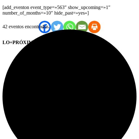
[add_eventon event_type=»563″ show_upcoming=»1″
number_of_months=»10″ hide_past=»yes»]
42 eventos encontrados.
LO+PRÓXIMO (CITAS)