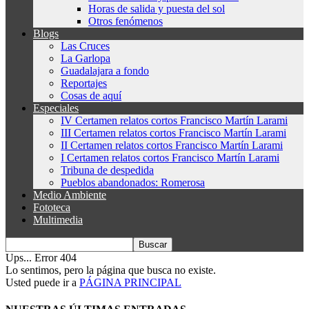
Horas de salida y puesta del sol
Otros fenómenos
Blogs
Las Cruces
La Garlopa
Guadalajara a fondo
Reportajes
Cosas de aquí
Especiales
IV Certamen relatos cortos Francisco Martín Larami
III Certamen relatos cortos Francisco Martín Larami
II Certamen relatos cortos Francisco Martín Larami
I Certamen relatos cortos Francisco Martín Larami
Tribuna de despedida
Pueblos abandonados: Romerosa
Medio Ambiente
Fototeca
Multimedia
Ups... Error 404
Lo sentimos, pero la página que busca no existe.
Usted puede ir a
PÁGINA PRINCIPAL