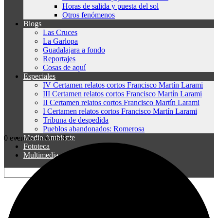
Horas de salida y puesta del sol
Otros fenómenos
Blogs
Las Cruces
La Garlopa
Guadalajara a fondo
Reportajes
Cosas de aquí
Especiales
IV Certamen relatos cortos Francisco Martín Larami
III Certamen relatos cortos Francisco Martín Larami
II Certamen relatos cortos Francisco Martín Larami
I Certamen relatos cortos Francisco Martín Larami
Tribuna de despedida
Pueblos abandonados: Romerosa
Medio Ambiente
0 eventos encontrados.
Fototeca
Multimedia