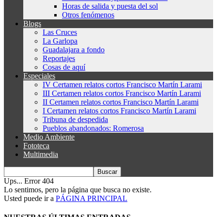
Horas de salida y puesta del sol
Otros fenómenos
Blogs
Las Cruces
La Garlopa
Guadalajara a fondo
Reportajes
Cosas de aquí
Especiales
IV Certamen relatos cortos Francisco Martín Larami
III Certamen relatos cortos Francisco Martín Larami
II Certamen relatos cortos Francisco Martín Larami
I Certamen relatos cortos Francisco Martín Larami
Tribuna de despedida
Pueblos abandonados: Romerosa
Medio Ambiente
Fototeca
Multimedia
Ups... Error 404
Lo sentimos, pero la página que busca no existe.
Usted puede ir a
PÁGINA PRINCIPAL