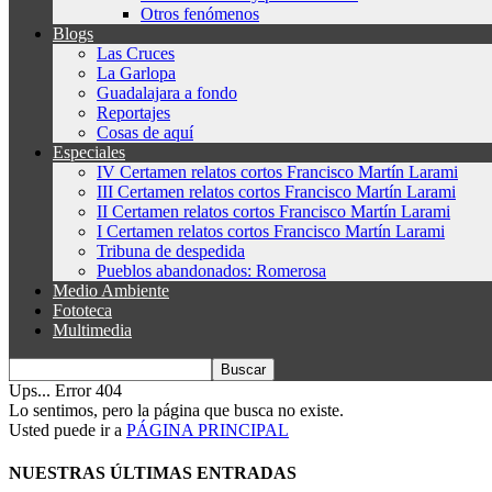
Otros fenómenos
Blogs
Las Cruces
La Garlopa
Guadalajara a fondo
Reportajes
Cosas de aquí
Especiales
IV Certamen relatos cortos Francisco Martín Larami
III Certamen relatos cortos Francisco Martín Larami
II Certamen relatos cortos Francisco Martín Larami
I Certamen relatos cortos Francisco Martín Larami
Tribuna de despedida
Pueblos abandonados: Romerosa
Medio Ambiente
Fototeca
Multimedia
Ups... Error 404
Lo sentimos, pero la página que busca no existe.
Usted puede ir a
PÁGINA PRINCIPAL
NUESTRAS ÚLTIMAS ENTRADAS