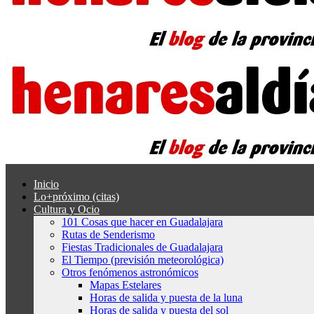
Inicio
Lo+próximo (citas)
Cultura y Ocio
101 Cosas que hacer en Guadalajara
Rutas de Senderismo
Fiestas Tradicionales de Guadalajara
El Tiempo (previsión meteorológica)
Otros fenómenos astronómicos
Mapas Estelares
Horas de salida y puesta de la luna
Horas de salida y puesta del sol