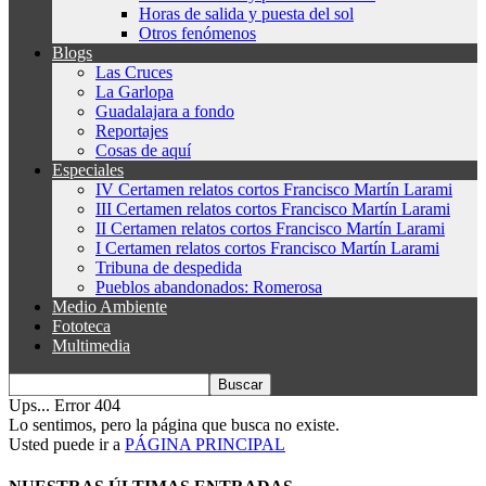
Horas de salida y puesta del sol
Otros fenómenos
Blogs
Las Cruces
La Garlopa
Guadalajara a fondo
Reportajes
Cosas de aquí
Especiales
IV Certamen relatos cortos Francisco Martín Larami
III Certamen relatos cortos Francisco Martín Larami
II Certamen relatos cortos Francisco Martín Larami
I Certamen relatos cortos Francisco Martín Larami
Tribuna de despedida
Pueblos abandonados: Romerosa
Medio Ambiente
Fototeca
Multimedia
Ups... Error 404
Lo sentimos, pero la página que busca no existe.
Usted puede ir a
PÁGINA PRINCIPAL