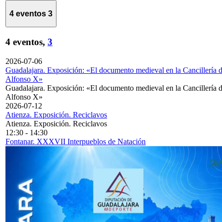
4 eventos
3
4 eventos,
3
2026-07-06
Guadalajara. Exposición: «El documento medieval en la Cancillería 
Alfonso X»
Guadalajara. Exposición: «El documento medieval en la Cancillería 
Alfonso X»
2026-07-12
Atienza. Exposición. Reciclavos
Atienza. Exposición. Reciclavos
12:30
-
14:30
Fontanar. XXXVII Interpueblos de Natación