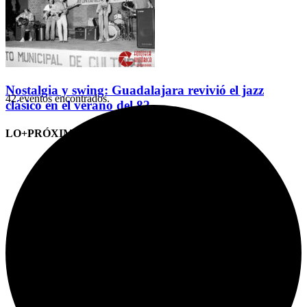
Nostalgia y swing: Guadalajara revivió el jazz
42 eventos encontrados.
clásico en el verano del 82
LO+PRÓXIMO (CITAS)