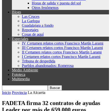
Horas de salida y puesta del sol
Otros fenómenos
Blogs
Las Cruces
La Garlopa
Guadalajara a fondo
Reportajes
Cosas de aquí
Especiales
IV Certamen relatos cortos Francisco Martín Larami
III Certamen relatos cortos Francisco Martín Larami
II Certamen relatos cortos Francisco Martín Larami
I Certamen relatos cortos Francisco Martín Larami
Tribuna de despedida
Pueblos abandonados: Romerosa
Medio Ambiente
Fototeca
Multimedia
Inicio
Provincia
La Alcarria
FADETA firma 32 contratos de ayudas
Leader por más de 659.000 euros