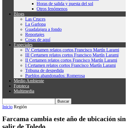
Horas de salida y puesta del sol
Otros fenómenos
Blogs
Las Cruces
La Garlopa
Guadalajara a fondo
Reportajes
Cosas de aquí
Especiales
IV Certamen relatos cortos Francisco Martín Larami
III Certamen relatos cortos Francisco Martín Larami
II Certamen relatos cortos Francisco Martín Larami
I Certamen relatos cortos Francisco Martín Larami
Tribuna de despedida
Pueblos abandonados: Romerosa
Medio Ambiente
Fototeca
Multimedia
Inicio
Región
Farcama cambia este año de ubicación sin
salir de Toledo