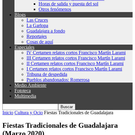
Horas de salida y puesta del sol
Otros fenómenos
Blogs
Las Cruces
La Garlopa
Guadalajara a fondo
Reportajes
Cosas de aquí
Especiales
IV Certamen relatos cortos Francisco Martín Larami
III Certamen relatos cortos Francisco Martín Larami
II Certamen relatos cortos Francisco Martín Larami
I Certamen relatos cortos Francisco Martín Larami
Tribuna de despedida
Pueblos abandonados: Romerosa
Medio Ambiente
Fototeca
Multimedia
Inicio
Cultura y Ocio
Fiestas Tradicionales de Guadalajara
Fiestas Tradicionales de Guadalajara
(Marzo 2020)