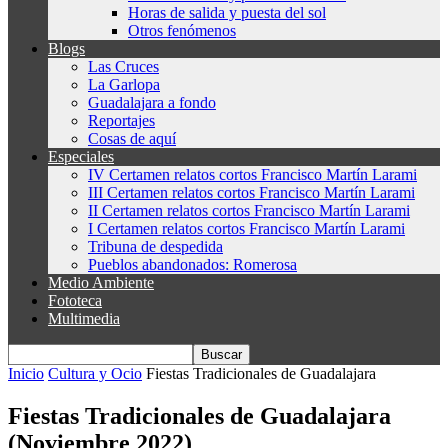
Horas de salida y puesta del sol
Otros fenómenos
Blogs
Las Cruces
La Garlopa
Guadalajara a fondo
Reportajes
Cosas de aquí
Especiales
IV Certamen relatos cortos Francisco Martín Larami
III Certamen relatos cortos Francisco Martín Larami
II Certamen relatos cortos Francisco Martín Larami
I Certamen relatos cortos Francisco Martín Larami
Tribuna de despedida
Pueblos abandonados: Romerosa
Medio Ambiente
Fototeca
Multimedia
Inicio
Cultura y Ocio
Fiestas Tradicionales de Guadalajara
Fiestas Tradicionales de Guadalajara
(Noviembre 2022)