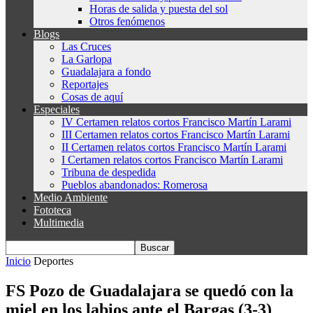
Horas de salida y puesta del sol
Otros fenómenos
Blogs
Las Cruces
La Garlopa
Guadalajara a fondo
Reportajes
Cosas de aquí
Especiales
IV Certamen relatos cortos Francisco Martín Larami
III Certamen relatos cortos Francisco Martín Larami
II Certamen relatos cortos Francisco Martín Larami
I Certamen relatos cortos Francisco Martín Larami
Tribuna de despedida
Pueblos abandonados: Romerosa
Medio Ambiente
Fototeca
Multimedia
Inicio
Deportes
FS Pozo de Guadalajara se quedó con la
miel en los labios ante el Bargas (3-3)