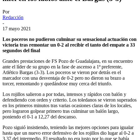
Por
Redacción
-
17 mayo 2021
Los poceros no pudieron culminar su sensacional actuación con
victoria tras remontar un 0-2 al recibir el tanto del empate a 33
segundos del final
Grandes prestaciones de FS Pozo de Guadalajara, en su encuentro
ante el líder de su grupo en la fase de ascenso a 1ª preferente,
Atlético Bargas (3-3). Los poceros se vieron por detrás en el
marcador con una desventaja de 0-2 pero no dieron su brazo a
torcer, remontando y quedándose muy cerca del triunfo.
Los rojillos salieron a por todas, intensos y rápidos con balón y
defendiendo con orden y criterio. Los toledanos se vieron superados
en los primeros minutos tras varias ocasiones claras de los locales,
pero lograron golpear primero tras culminar un balón largo,
poniendo el 0-1 a 12,27 del descanso.
Pozo siguió insistiendo, teniendo las mejores opciones para igualar
hasta que un nuevo error defensivo de los rojillos dio lugar al 0-2 a
3,37 del intermedio. El resultado no era justo por lo que se había