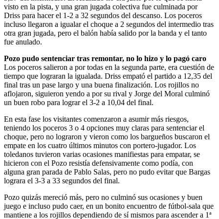
visto en la pista, y una gran jugada colectiva fue culminada por
Driss para hacer el 1-2 a 32 segundos del descanso. Los poceros
incluso llegaron a igualar el choque a 2 segundos del intermedio tras
otra gran jugada, pero el balón había salido por la banda y el tanto
fue anulado.
Pozo pudo sentenciar tras remontar, no lo hizo y lo pagó caro
Los poceros salieron a por todas en la segunda parte, era cuestión de
tiempo que lograran la igualada. Driss empató el partido a 12,35 del
final tras un pase largo y una buena finalización. Los rojillos no
aflojaron, siguieron yendo a por su rival y Jorge del Moral culminó
un buen robo para lograr el 3-2 a 10,04 del final.
En esta fase los visitantes comenzaron a asumir más riesgos,
teniendo los poceros 3 o 4 opciones muy claras para sentenciar el
choque, pero no lograron y vieron como los bargueños buscaron el
empate en los cuatro últimos minutos con portero-jugador. Los
toledanos tuvieron varias ocasiones manifiestas para empatar, se
hicieron con el Pozo resistía defensivamente como podía, con
alguna gran parada de Pablo Salas, pero no pudo evitar que Bargas
lograra el 3-3 a 33 segundos del final.
Pozo quizás mereció más, pero no culminó sus ocasiones y buen
juego e incluso pudo caer, en un bonito encuentro de fútbol-sala que
mantiene a los rojillos dependiendo de sí mismos para ascender a 1ª