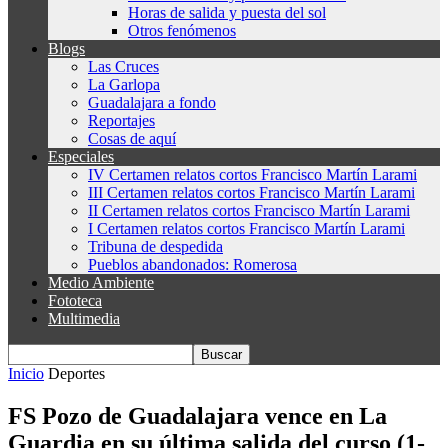
Horas de salida y puesta del sol
Otros fenómenos
Blogs
Las Cruces
La Garlopa
Guadalajara a fondo
Reportajes
Cosas de aquí
Especiales
IV Certamen relatos cortos Francisco Martín Larami
III Certamen relatos cortos Francisco Martín Larami
II Certamen relatos cortos Francisco Martín Larami
I Certamen relatos cortos Francisco Martín Larami
Tribuna de despedida
Pueblos abandonados: Romerosa
Medio Ambiente
Fototeca
Multimedia
Inicio
Deportes
FS Pozo de Guadalajara vence en La
Guardia en su última salida del curso (1-