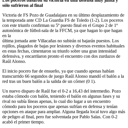
Los poceros basaron su victoria en una defensa muy junta y
sólo sufrieron al final
Victoria de FS Pozo de Guadalajara en su último desplazamiento de
la temporada ante CD La Guardia FS de Toledo (1-2). Los poceros
con este triunfo confirman su 5º puesto final en el Grupo 2 de 1ª
autonómica de fútbol-sala de la FFCM, ya que hagan lo que hagan
en la
última jornada ante Villacañas no subirán ni bajarán puestos. Los
rojillos, plagados de bajas por lesiones y diversos eventos habituales
en estas fechas, cimentaron su triunfo sobre una gran intensidad
defensiva, y encarrilaron pronto el encuentro con dos zurdazos de
Raúl Alonso.
El inicio pocero fue de ensueño, ya que cuando apenas habían
transcurrido 66 segundos de juego Raúl Alonso mandó el balón a la
red tras un buen balón a la salida de un córner (0 1).
Un nuevo disparo de Raúl fue el 0-2 a 16,43 del intermedio. Pozo
estaba cómodo con balón, teniendo el balón en algunas fases y su
rival no subía líneas apenas, lo cual dio lugar a un encuentro
cómodo para los poceros que apenas sufrían en defensa y tenían
opciones en ataque para ampliar. Alguna llegada local tuvo algo más
de peligro al final, pero fue solventada por Pablo Salas. Con 0-2
acabó el primer tiempo.