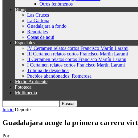
Otros fenómenos
Blogs
Las Cruces
La Garlopa
Guadalajara a fondo
Reportajes
Cosas de aquí
Especiales
IV Certamen relatos cortos Francisco Martín Larami
III Certamen relatos cortos Francisco Martín Larami
II Certamen relatos cortos Francisco Martín Larami
I Certamen relatos cortos Francisco Martín Larami
Tribuna de despedida
Pueblos abandonados: Romerosa
Medio Ambiente
Fototeca
Multimedia
Inicio
Deportes
Guadalajara acoge la primera carrera virt
Por