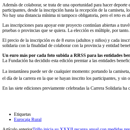
Además de colaborar, se trata de una oportunidad para hacer deporte e
participantes, desde la inscripción hasta la recepción de la camiseta, l
No hay una distancia mínima ni tampoco obligatoria, pero el reto es al
Las inscripciones para apoyar este proyecto continúan abiertas a trav
pruebas o provincias que se quiera. La elección es múltiple, por tant
El precio de la inscripción es de 8 euros (adultos y niños) y cada inscr
solidaria con la finalidad de colaborar con la provincia y entidad benefi
Un euro más por cada foto subida a RRSS para las entidades ben
La Fundación ha decidido esta edición premiar a las entidades benefic
La instantánea puede ser de cualquier momento: portando la camiseta, d
el día de la carrera en la que se hayan inscrito los participantes, y si
En las siete ediciones previamente celebradas la Carrera Solidaria h
Etiquetas
Eurocaja Rural
Artículo anterior
Trillo inicia su XXXII recarga anual con medidas p