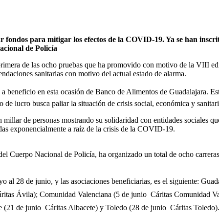
 fondos para mitigar los efectos de la COVID-19. Ya se han inscrit
cional de Policía
mera de las ocho pruebas que ha promovido con motivo de la VIII edici
mendaciones sanitarias con motivo del actual estado de alarma.
 a beneficio en esta ocasión de Banco de Alimentos de Guadalajara. Est
 de lucro busca paliar la situación de crisis social, económica y sanit
n millar de personas mostrando su solidaridad con entidades sociales q
das exponencialmente a raíz de la crisis de la COVID-19.
el Cuerpo Nacional de Policía, ha organizado un total de ocho carreras
yo al 28 de junio, y las asociaciones beneficiarias, es el siguiente: G
ritas Ávila); Comunidad Valenciana (5 de junio  Cáritas Comunidad Va
(21 de junio  Cáritas Albacete) y Toledo (28 de junio  Cáritas Toledo)