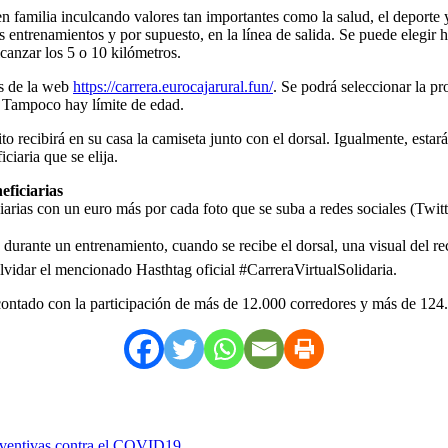
n familia inculcando valores tan importantes como la salud, el deporte
os entrenamientos y por supuesto, en la línea de salida. Se puede elegir h
canzar los 5 o 10 kilómetros.
és de la web
https://carrera.eurocajarural.fun/
. Se podrá seleccionar la pr
o. Tampoco hay límite de edad.
ito recibirá en su casa la camiseta junto con el dorsal. Igualmente, estará
ciaria que se elija.
eficiarias
iarias con un euro más por cada foto que se suba a redes sociales (Twit
urante un entrenamiento, cuando se recibe el dorsal, una visual del reco
n olvidar el mencionado Hasthtag oficial #CarreraVirtualSolidaria.
a contado con la participación de más de 12.000 corredores y más de 124
reventivas contra el COVID19