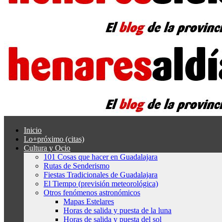
Inicio
Lo+próximo (citas)
Cultura y Ocio
101 Cosas que hacer en Guadalajara
Rutas de Senderismo
Fiestas Tradicionales de Guadalajara
El Tiempo (previsión meteorológica)
Otros fenómenos astronómicos
Mapas Estelares
Horas de salida y puesta de la luna
Horas de salida y puesta del sol