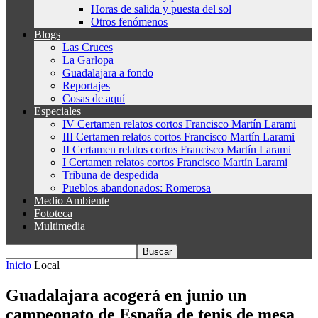
Horas de salida y puesta del sol
Otros fenómenos
Blogs
Las Cruces
La Garlopa
Guadalajara a fondo
Reportajes
Cosas de aquí
Especiales
IV Certamen relatos cortos Francisco Martín Larami
III Certamen relatos cortos Francisco Martín Larami
II Certamen relatos cortos Francisco Martín Larami
I Certamen relatos cortos Francisco Martín Larami
Tribuna de despedida
Pueblos abandonados: Romerosa
Medio Ambiente
Fototeca
Multimedia
Inicio
Local
Guadalajara acogerá en junio un
campeonato de España de tenis de mesa