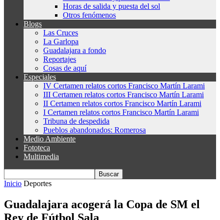
Horas de salida y puesta del sol
Otros fenómenos
Blogs
Las Cruces
La Garlopa
Guadalajara a fondo
Reportajes
Cosas de aquí
Especiales
IV Certamen relatos cortos Francisco Martín Larami
III Certamen relatos cortos Francisco Martín Larami
II Certamen relatos cortos Francisco Martín Larami
I Certamen relatos cortos Francisco Martín Larami
Tribuna de despedida
Pueblos abandonados: Romerosa
Medio Ambiente
Fototeca
Multimedia
Inicio
Deportes
Guadalajara acogerá la Copa de SM el
Rey de Fútbol Sala