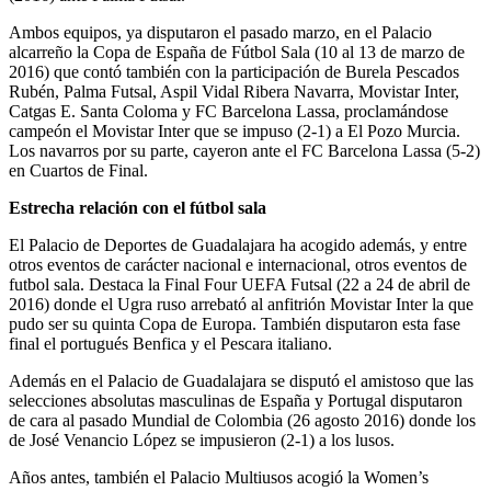
Ambos equipos, ya disputaron el pasado marzo, en el Palacio
alcarreño la Copa de España de Fútbol Sala (10 al 13 de marzo de
2016) que contó también con la participación de Burela Pescados
Rubén, Palma Futsal, Aspil Vidal Ribera Navarra, Movistar Inter,
Catgas E. Santa Coloma y FC Barcelona Lassa, proclamándose
campeón el Movistar Inter que se impuso (2-1) a El Pozo Murcia.
Los navarros por su parte, cayeron ante el FC Barcelona Lassa (5-2)
en Cuartos de Final.
Estrecha relación con el fútbol sala
El Palacio de Deportes de Guadalajara ha acogido además, y entre
otros eventos de carácter nacional e internacional, otros eventos de
futbol sala. Destaca la Final Four UEFA Futsal (22 a 24 de abril de
2016) donde el Ugra ruso arrebató al anfitrión Movistar Inter la que
pudo ser su quinta Copa de Europa. También disputaron esta fase
final el portugués Benfica y el Pescara italiano.
Además en el Palacio de Guadalajara se disputó el amistoso que las
selecciones absolutas masculinas de España y Portugal disputaron
de cara al pasado Mundial de Colombia (26 agosto 2016) donde los
de José Venancio López se impusieron (2-1) a los lusos.
Años antes, también el Palacio Multiusos acogió la Women’s