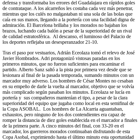
defensa y transformaba los errores del Guadalajara en rápidos goles
de contrataque. A los alcarreños les costaba cada vez más penetrar,
mientras que los culés no malgastaban ni una sola de las bolas que
caía en sus manos, llegando a la portería con una facilidad digna de
admiración. El Barcelona brillaba y los morados no bajaban los
brazos, luchando cada balón a pesar de la superioridad de un rival
de calidad estratosférica. Al descanso, el luminoso del Palacio de
los deportes reflejaba un desesperanzador 21-10.
Tras el paso por vestuarios, Adrián Eceolaza tomó el relevo de José
Javier Hombrados. Adri protagonizó vistosas paradas en los
primeros minutos, que no fueron suficientes para encaminar el
partido. Alberto Sanz saltó a la pista por primera vez desde que se
lesionara al final de la pasada temporada, sumando minutos con un
marcador muy adverso. Los hombres de César Montes no cesaban
en su empeño de darle la vuelta al marcador, objetivo que se volvía
más complicado según pasaban los minutos. Eceolaza se lucía en
portería y sus compañeros mantenían el tipo, a pesar de la clara
superioridad del equipo que jugaba como local en esta semifinal de
la Copa ASOBAL. Los hombres de La Alcarria aguantaban,
exhaustos, pero ninguno de los dos contendientes era capaz de
romper la distancia de diez goles establecida en el marcador a finales
de la primera parte. A cinco minutos del final, con 33-20 en el
marcador, los guerreros morados continuaban disfrutando de esta
Copa Asobal, exprimiendo hasta el último minuto esta oportunidad