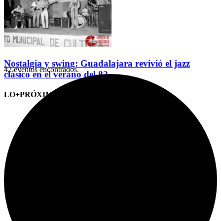
Nostalgia y swing: Guadalajara revivió el jazz
42 eventos encontrados.
clásico en el verano del 82
LO+PRÓXIMO (CITAS)