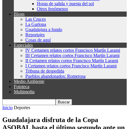
Horas de salida y puesta del sol
Otros fenómenos
Blogs
Las Cruces
La Garlopa
Guadalajara a fondo
Reportajes
Cosas de aquí
Especiales
IV Certamen relatos cortos Francisco Martín Larami
III Certamen relatos cortos Francisco Martín Larami
II Certamen relatos cortos Francisco Martín Larami
I Certamen relatos cortos Francisco Martín Larami
Tribuna de despedida
Pueblos abandonados: Romerosa
Medio Ambiente
Fototeca
Multimedia
Inicio
Deportes
Guadalajara disfruta de la Copa
ASOBAL hasta el último segundo ante un