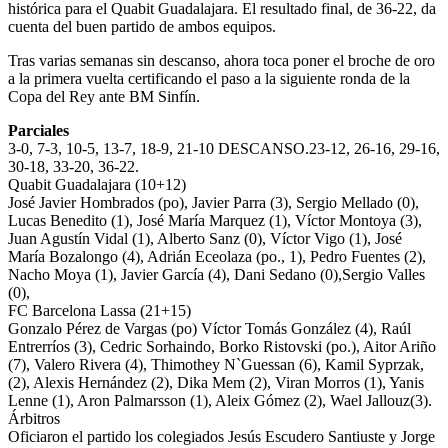
histórica para el Quabit Guadalajara. El resultado final, de 36-22, da
cuenta del buen partido de ambos equipos.
Tras varias semanas sin descanso, ahora toca poner el broche de oro
a la primera vuelta certificando el paso a la siguiente ronda de la
Copa del Rey ante BM Sinfín.
Parciales
3-0, 7-3, 10-5, 13-7, 18-9, 21-10 DESCANSO.23-12, 26-16, 29-16,
30-18, 33-20, 36-22.
Quabit Guadalajara (10+12)
José Javier Hombrados (po), Javier Parra (3), Sergio Mellado (0),
Lucas Benedito (1), José María Marquez (1), Víctor Montoya (3),
Juan Agustín Vidal (1), Alberto Sanz (0), Víctor Vigo (1), José
María Bozalongo (4), Adrián Eceolaza (po., 1), Pedro Fuentes (2),
Nacho Moya (1), Javier García (4), Dani Sedano (0),Sergio Valles
(0),
FC Barcelona Lassa (21+15)
Gonzalo Pérez de Vargas (po) Víctor Tomás González (4), Raúl
Entrerríos (3), Cedric Sorhaindo, Borko Ristovski (po.), Aitor Ariño
(7), Valero Rivera (4), Thimothey N`Guessan (6), Kamil Syprzak,
(2), Alexis Hernández (2), Dika Mem (2), Viran Morros (1), Yanis
Lenne (1), Aron Palmarsson (1), Aleix Gómez (2), Wael Jallouz(3).
Árbitros
Oficiaron el partido los colegiados Jesús Escudero Santiuste y Jorge