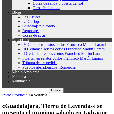
Horas de salida y puesta del sol
Otros fenómenos
Blogs
Las Cruces
La Garlopa
Guadalajara a fondo
Reportajes
Cosas de aquí
Especiales
IV Certamen relatos cortos Francisco Martín Larami
III Certamen relatos cortos Francisco Martín Larami
II Certamen relatos cortos Francisco Martín Larami
I Certamen relatos cortos Francisco Martín Larami
Tribuna de despedida
Pueblos abandonados: Romerosa
Medio Ambiente
Fototeca
Multimedia
Inicio
Provincia
La Serranía
«Guadalajara, Tierra de Leyendas» se
presenta el próximo sábado en Jadraque