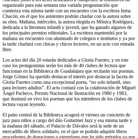
organizado para esta semana una variada programación que
comienza esta misma tarde con un encuentro con la escritora Inma
Chacón, en el que los asistentes podrán charlar con la autora sobre
su obra. Mañana, miércoles, la autora elegida es Mónica Rodríguez,
dedicada a la literatura infantil y juvenil, que ha ganado algunos de
los principales premios editoriales. La escritora mantendrá por la
mañana un encuentro con alumnado de colegios e institutos y ya por
la tarde charlará con chicas y chicos lectores, en un acto con entrada
libre.
Los actos del día 20 estarán dedicados a Gloria Fuertes, y en este
caso los protagonistas serán los más de 40 clubes de lectura que
funcionan en la Biblioteca de Guadalajara que recitarán sus poemas.
Jorge Gómez ha querido destacar el interés por destacar la faceta de
Gloria Fuertes como una excepcional poeta, “no solo infantil, sino
para lectores adultos”. El acto contará con la colaboración de Miguel
Ángel Pacheco, Premio Nacional de Ilustración en 1980 y 1983,
que ilustrará en vivo los poemas que los miembros de los clubes de
lectura vayan leyendo.
El patio central de la Biblioteca acogerá el viernes un concierto de
jazz para niños a cargo del dúo Guitarinet Jazz y esa misma tarde y
la mañana del sábado, el Palacio de Dávalos será la sede de un
mercadillo de libros solidario, en el que se podrán adquirir libros
procedentes de donaciones o ejemplares que ha sido retirados ya por