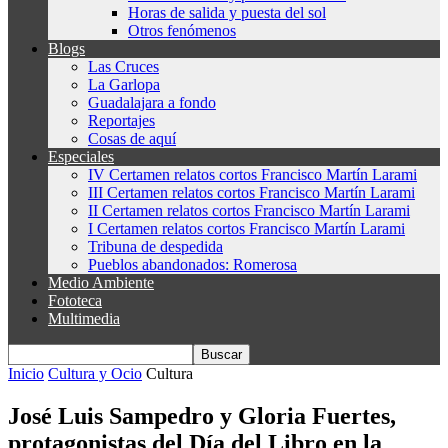
Horas de salida y puesta del sol
Otros fenómenos
Blogs
Las Cruces
La Garlopa
Guadalajara a fondo
Reportajes
Cosas de aquí
Especiales
IV Certamen relatos cortos Francisco Martín Larami
III Certamen relatos cortos Francisco Martín Larami
II Certamen relatos cortos Francisco Martín Larami
I Certamen relatos cortos Francisco Martín Larami
Tribuna de despedida
Pueblos abandonados: Romerosa
Medio Ambiente
Fototeca
Multimedia
Inicio
Cultura y Ocio
Cultura
José Luis Sampedro y Gloria Fuertes,
protagonistas del Día del Libro en la