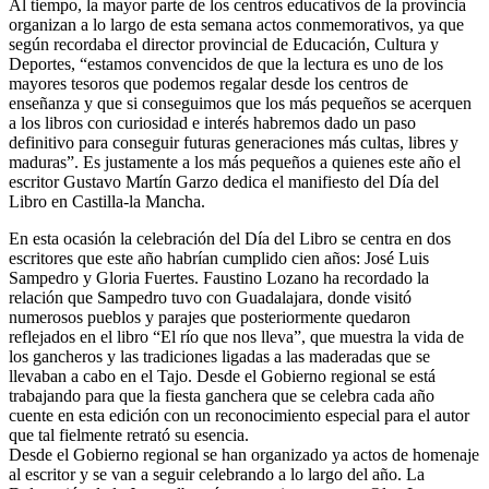
Al tiempo, la mayor parte de los centros educativos de la provincia
organizan a lo largo de esta semana actos conmemorativos, ya que
según recordaba el director provincial de Educación, Cultura y
Deportes, “estamos convencidos de que la lectura es uno de los
mayores tesoros que podemos regalar desde los centros de
enseñanza y que si conseguimos que los más pequeños se acerquen
a los libros con curiosidad e interés habremos dado un paso
definitivo para conseguir futuras generaciones más cultas, libres y
maduras”. Es justamente a los más pequeños a quienes este año el
escritor Gustavo Martín Garzo dedica el manifiesto del Día del
Libro en Castilla-la Mancha.
En esta ocasión la celebración del Día del Libro se centra en dos
escritores que este año habrían cumplido cien años: José Luis
Sampedro y Gloria Fuertes. Faustino Lozano ha recordado la
relación que Sampedro tuvo con Guadalajara, donde visitó
numerosos pueblos y parajes que posteriormente quedaron
reflejados en el libro “El río que nos lleva”, que muestra la vida de
los gancheros y las tradiciones ligadas a las maderadas que se
llevaban a cabo en el Tajo. Desde el Gobierno regional se está
trabajando para que la fiesta ganchera que se celebra cada año
cuente en esta edición con un reconocimiento especial para el autor
que tal fielmente retrató su esencia.
Desde el Gobierno regional se han organizado ya actos de homenaje
al escritor y se van a seguir celebrando a lo largo del año. La