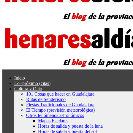
Inicio
Lo+próximo (citas)
Cultura y Ocio
101 Cosas que hacer en Guadalajara
Rutas de Senderismo
Fiestas Tradicionales de Guadalajara
El Tiempo (previsión meteorológica)
Otros fenómenos astronómicos
Mapas Estelares
Horas de salida y puesta de la luna
Horas de salida y puesta del sol