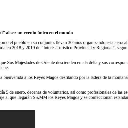
al” al ser un evento único en el mundo
como el pueblo en su conjunto, llevan 30 años organizando esta aerocab
larada en 2018 y 2019 de “Interés Turístico Provincial y Regional”, seg
a que Sus Majestades de Oriente descienden en ala delta y sus correspon
noche.
n la bienvenida a los Reyes Magos desfilando por la ladera de la montañ
día 5 de enero, decenas de voluntarios, así como profesionales de las es
je al que llegarán SS.MM los Reyes Magos y se confeccionan estandartes