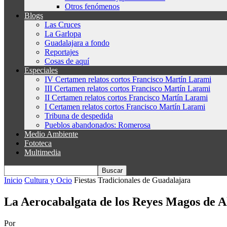
Otros fenómenos
Blogs
Las Cruces
La Garlopa
Guadalajara a fondo
Reportajes
Cosas de aquí
Especiales
IV Certamen relatos cortos Francisco Martín Larami
III Certamen relatos cortos Francisco Martín Larami
II Certamen relatos cortos Francisco Martín Larami
I Certamen relatos cortos Francisco Martín Larami
Tribuna de despedida
Pueblos abandonados: Romerosa
Medio Ambiente
Fototeca
Multimedia
Inicio
Cultura y Ocio
Fiestas Tradicionales de Guadalajara
La Aerocabalgata de los Reyes Magos de Al
Por