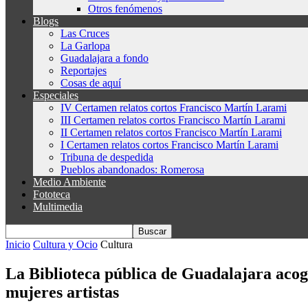
Otros fenómenos
Blogs
Las Cruces
La Garlopa
Guadalajara a fondo
Reportajes
Cosas de aquí
Especiales
IV Certamen relatos cortos Francisco Martín Larami
III Certamen relatos cortos Francisco Martín Larami
II Certamen relatos cortos Francisco Martín Larami
I Certamen relatos cortos Francisco Martín Larami
Tribuna de despedida
Pueblos abandonados: Romerosa
Medio Ambiente
Fototeca
Multimedia
Inicio
Cultura y Ocio
Cultura
La Biblioteca pública de Guadalajara acoge l
mujeres artistas