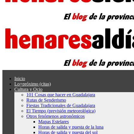
Inicio
Lo+próximo (citas)
Cultura y Ocio
101 Cosas que hacer en Guadalajara
Rutas de Senderismo
Fiestas Tradicionales de Guadalajara
El Tiempo (previsión meteorológica)
Otros fenómenos astronómicos
Mapas Estelares
Horas de salida y puesta de la luna
Horas de salida y puesta del sol