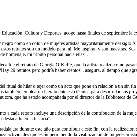
Educación, Cultura y Deportes, acoge hasta finales de septiembre la exp
 y negro como en color, de mujeres artistas mayoritariamente del siglo XX
 estos retratos son un modelo para mí. Me inspiran y son maestras. Sus tr
 de homenaje, mi tributo personal hacia ellas”.
eca fue el retrato de Giorgia O´Keffe, que la artista realizó como pasati
“Hay 29 retratos pero podría haber cientos”, asegura, al tiempo que agra
ea del ritual de hilar o tejer como un acto que pone en relación a un sin 
s también, emplearon literalmente esta técnica para desarrollar sus proy
utora, que ha estado acompañada por el director de la Biblioteca de Gua
to a cada retrato incluye una descripción de la contribución de la mujer 
r destacado en la historia”.
dalajara durante este año para contribuir a este fin, con la realización
iza actividades que están permitiendo la visiblización de mujeres artistas