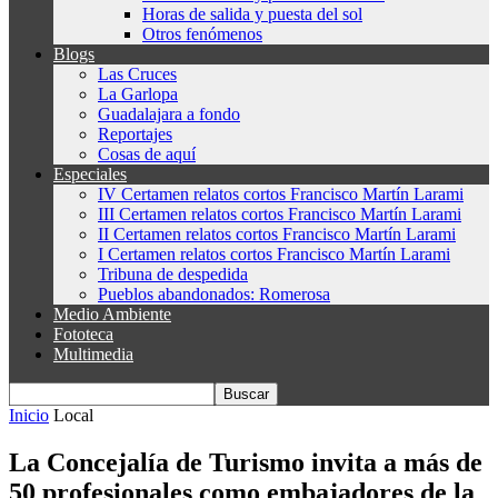
Horas de salida y puesta del sol
Otros fenómenos
Blogs
Las Cruces
La Garlopa
Guadalajara a fondo
Reportajes
Cosas de aquí
Especiales
IV Certamen relatos cortos Francisco Martín Larami
III Certamen relatos cortos Francisco Martín Larami
II Certamen relatos cortos Francisco Martín Larami
I Certamen relatos cortos Francisco Martín Larami
Tribuna de despedida
Pueblos abandonados: Romerosa
Medio Ambiente
Fototeca
Multimedia
Inicio
Local
La Concejalía de Turismo invita a más de
50 profesionales como embajadores de la