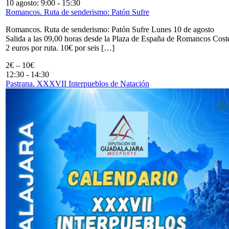
10 agosto: 9:00
-
15:30
Romancos. Ruta de senderismo: Patón Sufre
Romancos. Ruta de senderismo: Patón Sufre Lunes 10 de agosto
Salida a las 09,00 horas desde la Plaza de España de Romancos Cost
2 euros por ruta. 10€ por seis […]
2€ – 10€
12:30
-
14:30
Pastrana. XXXVII Interpueblos de Natación