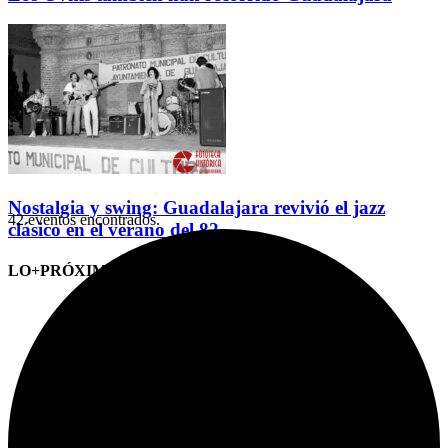
Nostalgia y swing: Guadalajara revivió el jazz
42 eventos encontrados.
clásico en el verano del 82
LO+PRÓXIMO (CITAS)