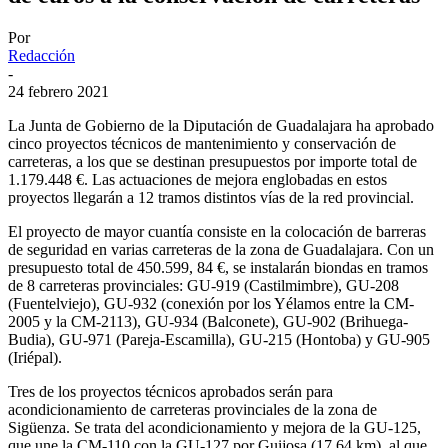
Por
Redacción
-
24 febrero 2021
La Junta de Gobierno de la Diputación de Guadalajara ha aprobado
cinco proyectos técnicos de mantenimiento y conservación de
carreteras, a los que se destinan presupuestos por importe total de
1.179.448 €. Las actuaciones de mejora englobadas en estos
proyectos llegarán a 12 tramos distintos vías de la red provincial.
El proyecto de mayor cuantía consiste en la colocación de barreras
de seguridad en varias carreteras de la zona de Guadalajara. Con un
presupuesto total de 450.599, 84 €, se instalarán biondas en tramos
de 8 carreteras provinciales: GU-919 (Castilmimbre), GU-208
(Fuentelviejo), GU-932 (conexión por los Yélamos entre la CM-
2005 y la CM-2113), GU-934 (Balconete), GU-902 (Brihuega-
Budia), GU-971 (Pareja-Escamilla), GU-215 (Hontoba) y GU-905
(Iriépal).
Tres de los proyectos técnicos aprobados serán para
acondicionamiento de carreteras provinciales de la zona de
Sigüenza. Se trata del acondicionamiento y mejora de la GU-125,
que une la CM-110 con la GU-127 por Guijosa (17,64 km), al que