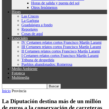
Horas de salida y puesta del sol
Otros fenómenos
Blogs
Las Cruces
La Garlopa
Guadalajara a fondo
Reportajes
Cosas de aquí
Especiales
IV Certamen relatos cortos Francisco Martín Larami
III Certamen relatos cortos Francisco Martín Larami
II Certamen relatos cortos Francisco Martín Larami
I Certamen relatos cortos Francisco Martín Larami
Tribuna de despedida
Pueblos abandonados: Romerosa
Medio Ambiente
Fototeca
Multimedia
Inicio
Provincia
La Diputación destina más de un millón
de euros a la conservación de carreteras