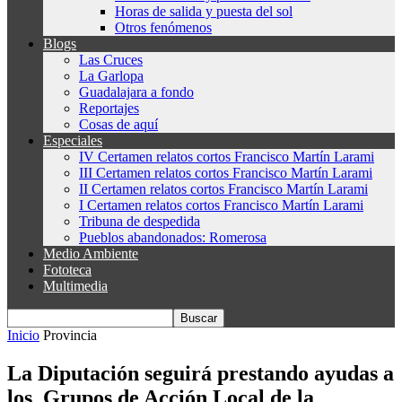
Horas de salida y puesta del sol
Otros fenómenos
Blogs
Las Cruces
La Garlopa
Guadalajara a fondo
Reportajes
Cosas de aquí
Especiales
IV Certamen relatos cortos Francisco Martín Larami
III Certamen relatos cortos Francisco Martín Larami
II Certamen relatos cortos Francisco Martín Larami
I Certamen relatos cortos Francisco Martín Larami
Tribuna de despedida
Pueblos abandonados: Romerosa
Medio Ambiente
Fototeca
Multimedia
Inicio
Provincia
La Diputación seguirá prestando ayudas a
los Grupos de Acción Local de la