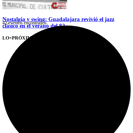
Nostalgia y swing: Guadalajara revivió el jazz
42 eventos encontrados.
clásico en el verano del 82
LO+PRÓXIMO (CITAS)