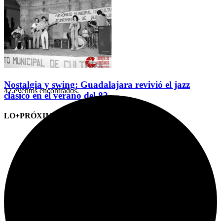
Nostalgia y swing: Guadalajara revivió el jazz
42 eventos encontrados.
clásico en el verano del 82
LO+PRÓXIMO (CITAS)