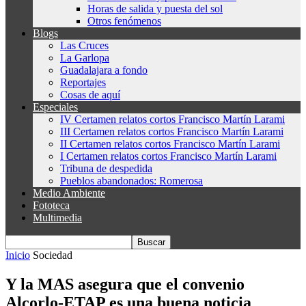
Horas de salida y puesta del sol
Otros fenómenos
Blogs
Las Cruces
La Garlopa
Guadalajara a fondo
Reportajes
Cosas de aquí
Especiales
IV Certamen relatos cortos Francisco Martín Larami
III Certamen relatos cortos Francisco Martín Larami
II Certamen relatos cortos Francisco Martín Larami
I Certamen relatos cortos Francisco Martín Larami
Tribuna de despedida
Pueblos abandonados: Romerosa
Medio Ambiente
Fototeca
Multimedia
Inicio
Sociedad
Y la MAS asegura que el convenio
Alcorlo-ETAP es una buena noticia