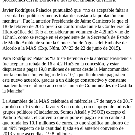
Javier Rodríguez Palacios puntualizó que “no es aceptable faltar a
la verdad en política y menos tratar de asustar a la población con
mentiras”. Fue la anterior Presidencia de Jaime Carnicero la que el
18 de febrero de 2015 prestó su conformidad ante la Confederación
Hidrográfica del Tajo al considerar un volumen de 4,2hm3 y no de
16hm3, como se recoge en el expediente de la Secretaría de Estado
de Medio Ambiente sobre la Concesión de Aguas del Embalse de
Alcorlo a la MAS (Exp. Núm. 37423 de 22 de junio de 2015).
Para Rodríguez Palacios “la triste herencia de la anterior Presidencia
fue aceptar la rebaja de 16 a 4,2 Hm3 en la concesión, y estar
dispuestos a pagar 19,8 millones de euros desde la Mancomunidad
por la conducción, en lugar de los 10,1 que finalmente pagará en
este nuevo acuerdo, gracias a un diálogo constructivo y constante
mantenido en el último año con la Junta de Comunidades de Castilla
la Mancha”.
La Asamblea de la MAS celebrada el miércoles 17 de mayo de 2017
aprobó con 16 votos a favor y 8 en contra, con el apoyo de todos los
grupos políticos (Ciudadanos, Somos Alcalá y PSOE) excepto el
Partido Popular, el convenio que supone el pago de una cantidad
que ronda los 10,1 millones de euros, lo que significa un ahorro de
un 49% respecto de la cantidad fijada en el anterior convenio de
2013 y que ascendía a 19,8 millones.