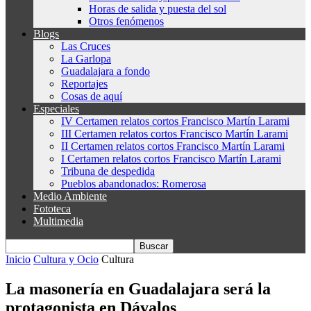
Horas de salida y puesta del sol
Otros fenómenos
Blogs
Las Cruces
La Garlopa
Guadalajara a fondo
Reportajes
Cosas de aquí
Especiales
IV Certamen relatos cortos Francisco Martín Larami
III Certamen relatos cortos Francisco Martín Larami
II Certamen relatos cortos Francisco Martín Larami
I Certamen relatos cortos Francisco Martín Larami
Tribuna de despedida
Pueblos abandonados: Romerosa
Medio Ambiente
Fototeca
Multimedia
Inicio
Cultura y Ocio
Cultura
La masonería en Guadalajara será la
protagonista en Dávalos