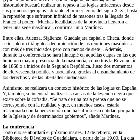
historiador buscará realizar un repaso a las logias arriacenses desde
sus primeros ejemplos –durante el primer tercio del siglo XIX– hasta
la represión que sufrieron infinidad de masones tras la llegada de
Franco al poder. “Muchas localidades de la provincia llegaron a
tener una sede masónica”, confirma Julio Martínez.
Entre ellas, Atienza, Sigüenza, Guadalajara capital o Checa, donde
se instaló un triángulo –denominación de las reuniones masónicas
con más de tres iniciados pero con menos de siete–. Además,
durante la conferencia se hará hincapié en aquellas etapas en las que
hubo una mayor presencia de la masonería, como tras la Revolución
de 1868 o a inicios de la Segunda República. Justo dos momentos
de efervescencia política y asociativa, gracias al ensanchamiento de
los derechos y de las libertades ciudadanas.
Asimismo, se realizará un contexto histórico de las logias en España.
Y, también, se intentará analizar las causas de la leyenda negra que
existe sobre la cofradía. “Se trata de una mala prensa que no se
corresponde con la realidad y que, en muchos casos, estaría
relacionada con la persecución que ha sufrido esta entidad por parte
de la Iglesia y de determinados gobiernos”, añade Martínez.
La conferencia
Todo ello se abordará el próximo martes, 12 de febrero, en la
Biblioteca de Dávalos de Guadalajara, a partir de las 19.00. La cita