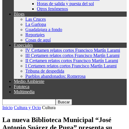
Horas de salida y puesta del sol
Otros fenómenos
Blogs
Las Cruces
La Garlopa
Guadalajara a fondo
Reportajes
Cosas de aquí
Especiales
IV Certamen relatos cortos Francisco Martín Larami
III Certamen relatos cortos Francisco Martín Larami
II Certamen relatos cortos Francisco Martín Larami
I Certamen relatos cortos Francisco Martín Larami
Tribuna de despedida
Pueblos abandonados: Romerosa
Medio Ambiente
Fototeca
Multimedia
Inicio
Cultura y Ocio
Cultura
La nueva Biblioteca Municipal “José
Antonio Suárez de Puga” presenta su