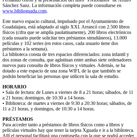
Sánchez Sanz. La información completa puede consultarse en
www.biblioguada.com
.
Este nuevo espacio cultural, impulsado por el Ayuntamiento de
Guadalajara, está adaptado al siglo XXI. Arrancó con 2.500 libros
físicos (cifra que se amplía paulatinamente), 200 libros electrónicos
(cada usuario puede solicitar tres préstamos simultáneos), 13.000
películas y 102 series (en estos casos, cada usuario tiene dos
préstamos a la semana).
La biblioteca consta de tres espacios diferenciados: zona infantil y
dos zonas de consulta, que aglutinan entre ambas siete ordenadores
nuevos para consulta de libros físicos y virtuales. Además, se ha
dotado a este espacio de una zona WIFI, de la que también se
podrán beneficiar las personas que utilicen la sala de estudio.
HORARIO
• Sala de lectura: de Lunes a viernes de 8 a 21 horas; sábados, de 11
a 21 horas; domingos, de 10:30 a 14 horas.
• Biblioteca: de martes a viernes de 9:30 a 20:30 horas; sábados, de
11 a 21 horas, y domingos, de 10:30 a 14 horas.
PRÉSTAMOS
Para acceder tanto a préstamos de libros físicos como a libros y
películas virtuales hay que tener la tarjeta Xguada e ir a la biblioteca.
Allí el personal facilitará una contraseña con la que se podrá acceder