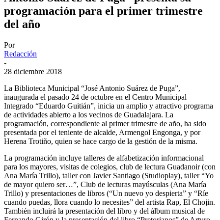
programación para el primer trimestre
del año
Por
Redacción
-
28 diciembre 2018
La Biblioteca Municipal “José Antonio Suárez de Puga”,
inaugurada el pasado 24 de octubre en el Centro Municipal
Integrado “Eduardo Guitián”, inicia un amplio y atractivo programa
de actividades abierto a los vecinos de Guadalajara. La
programación, correspondiente al primer trimestre de año, ha sido
presentada por el teniente de alcalde, Armengol Engonga, y por
Herena Trotiño, quien se hace cargo de la gestión de la misma.
La programación incluye talleres de alfabetización informacional
para los mayores, visitas de colegios, club de lectura Guadanoir (con
Ana María Trillo), taller con Javier Santiago (Studioplay), taller “Yo
de mayor quiero ser…”, Club de lecturas mayúsculas (Ana María
Trillo) y presentaciones de libros (“Un nuevo yo despierta” y “Ríe
cuando puedas, llora cuando lo necesites” del artista Rap, El Chojin.
También incluirá la presentación del libro y del álbum musical de
Fernando Girón y la presentación del libro “Pretorianos” de Arturo