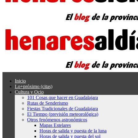
Inicio
Lo+próximo (citas)
Cultura y Ocio
101 Cosas que hacer en Guadalajara
Rutas de Senderismo
Fiestas Tradicionales de Guadalajara
El Tiempo (previsión meteorológica)
Otros fenómenos astronómicos
Mapas Estelares
Horas de salida y puesta de la luna
Horas de salida y puesta del sol