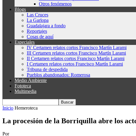
Otros fenómenos
Blogs
Las Cruces
La Garlopa
Guadalajara a fondo
Reportajes
Cosas de aquí
Especiales
IV Certamen relatos cortos Francisco Martín Larami
III Certamen relatos cortos Francisco Martín Larami
II Certamen relatos cortos Francisco Martín Larami
I Certamen relatos cortos Francisco Martín Larami
Tribuna de despedida
Pueblos abandonados: Romerosa
Medio Ambiente
Fototeca
Multimedia
Inicio
Hemeroteca
La procesión de la Borriquilla abre los act
Por