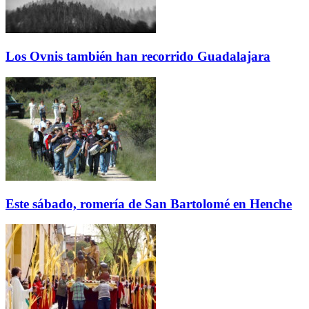
Los Ovnis también han recorrido Guadalajara
Este sábado, romería de San Bartolomé en Henche