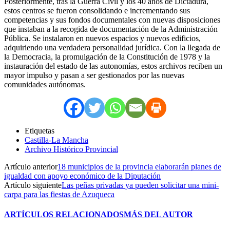
Posteriormente, tras la Guerra Civil y los 40 años de Dictadura,
estos centros se fueron consolidando e incrementando sus
competencias y sus fondos documentales con nuevas disposiciones
que instaban a la recogida de documentación de la Administración
Pública. Se instalaron en nuevos espacios y nuevos edificios,
adquiriendo una verdadera personalidad jurídica. Con la llegada de
la Democracia, la promulgación de la Constitución de 1978 y la
instauración del estado de las autonomías, estos archivos reciben un
mayor impulso y pasan a ser gestionados por las nuevas
comunidades autónomas.
Etiquetas
Castilla-La Mancha
Archivo Histórico Provincial
Artículo anterior
18 municipios de la provincia elaborarán planes de
igualdad con apoyo económico de la Diputación
Artículo siguiente
Las peñas privadas ya pueden solicitar una mini-
carpa para las fiestas de Azuqueca
ARTÍCULOS RELACIONADOS
MÁS DEL AUTOR