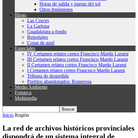
Horas de salida y puesta del sol
Otros fenómenos
Blogs
Las Cruces
La Garlopa
Guadalajara a fondo
Reportajes
Cosas de aquí
Especiales
IV Certamen relatos cortos Francisco Martín Larami
III Certamen relatos cortos Francisco Martín Larami
II Certamen relatos cortos Francisco Martín Larami
I Certamen relatos cortos Francisco Martín Larami
Tribuna de despedida
Pueblos abandonados: Romerosa
Medio Ambiente
Fototeca
Multimedia
Inicio
Región
La red de archivos históricos provinciales
dispondrá de un sistema integral de