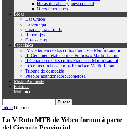
Horas de salida y puesta del sol
Otros fenómenos
Blogs
Las Cruces
La Garlopa
Guadalajara a fondo
Reportajes
Cosas de aquí
Especiales
IV Certamen relatos cortos Francisco Martín Larami
III Certamen relatos cortos Francisco Martín Larami
II Certamen relatos cortos Francisco Martín Larami
I Certamen relatos cortos Francisco Martín Larami
Tribuna de despedida
Pueblos abandonados: Romerosa
Medio Ambiente
Fototeca
Multimedia
Inicio
Deportes
La V Ruta MTB de Yebra formará parte
del Circuito Provincial