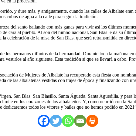
 va en la procesión.
rrido, y dure más, y antiguamente, cuando las calles de Albalate eran de
s cubos de agua a la calle para seguir la tradición.
arroza del santo bailando con más ganas para vivir así los últimos mome
 de cara al pueblo. Al son del himno nacional, San Blas le da su última 
a la celebración de la misa de San Blas, que será retransmitida en direct
.
de los hermanos difuntos de la hermandad. Durante toda la mañana en el 
ara vestirlos al año siguiente. Esta tradición sí que se llevará a cabo. 
 Asociación de Mujeres de Albalate ha recuperado esta fiesta con nombr
da de las albalateñas vestidas con trajes de época y finalizando con un
Virgen, San Blas, San Blasillo, Santa Águeda, Santa Aguedilla, y para 
n límite en los corazones de los albalateños. Y, como ocurrió con la Sant
 le dedicaremos todos los vítores y bailes que no hemos podido en 2021”