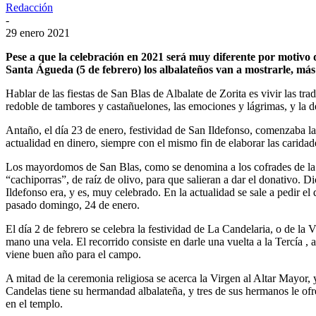
Redacción
-
29 enero 2021
Pese a que la celebración en 2021 será muy diferente por motivo de
Santa Águeda (5 de febrero) los albalateños van a mostrarle, más
Hablar de las fiestas de San Blas de Albalate de Zorita es vivir las trad
redoble de tambores y castañuelones, las emociones y lágrimas, y la 
Antaño, el día 23 de enero, festividad de San Ildefonso, comenzaba la 
actualidad en dinero, siempre con el mismo fin de elaborar las caridad
Los mayordomos de San Blas, como se denomina a los cofrades de la He
“cachiporras”, de raíz de olivo, para que salieran a dar el donativo. 
Ildefonso era, y es, muy celebrado. En la actualidad se sale a pedir e
pasado domingo, 24 de enero.
El día 2 de febrero se celebra la festividad de La Candelaria, o de la 
mano una vela. El recorrido consiste en darle una vuelta a la Tercía , a
viene buen año para el campo.
A mitad de la ceremonia religiosa se acerca la Virgen al Altar Mayor, 
Candelas tiene su hermandad albalateña, y tres de sus hermanos le ofre
en el templo.