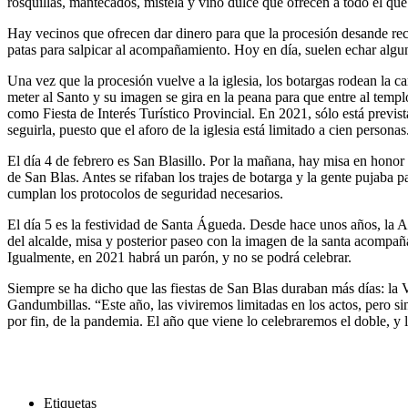
rosquillas, mantecados, mistela y vino dulce que ofrecen a todo el que
Hay vecinos que ofrecen dar dinero para que la procesión desande reco
patas para salpicar al acompañamiento. Hoy en día, suelen echar alguno
Una vez que la procesión vuelve a la iglesia, los botargas rodean la c
meter al Santo y su imagen se gira en la peana para que entre al templo
como Fiesta de Interés Turístico Provincial. En 2021, sólo está previst
seguirla, puesto que el aforo de la iglesia está limitado a cien personas
El día 4 de febrero es San Blasillo. Por la mañana, hay misa en honor 
de San Blas. Antes se rifaban los trajes de botarga y la gente pujaba p
cumplan los protocolos de seguridad necesarios.
El día 5 es la festividad de Santa Águeda. Desde hace unos años, la
del alcalde, misa y posterior paseo con la imagen de la santa acompaña
Igualmente, en 2021 habrá un parón, y no se podrá celebrar.
Siempre se ha dicho que las fiestas de San Blas duraban más días: la 
Gandumbillas. “Este año, las viviremos limitadas en los actos, pero si
por fin, de la pandemia. El año que viene lo celebraremos el doble, y
Etiquetas