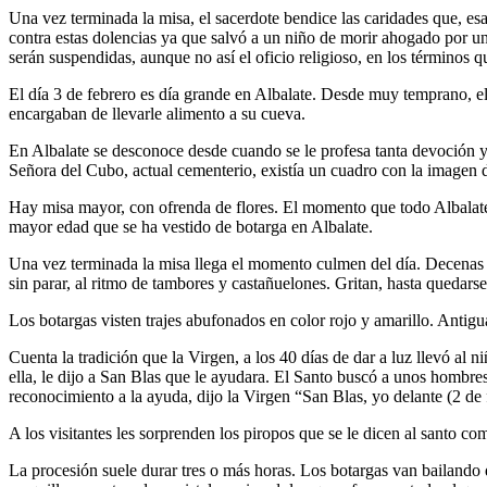
Una vez terminada la misa, el sacerdote bendice las caridades que, esa
contra estas dolencias ya que salvó a un niño de morir ahogado por un
serán suspendidas, aunque no así el oficio religioso, en los términos 
El día 3 de febrero es día grande en Albalate. Desde muy temprano, el
encargaban de llevarle alimento a su cueva.
En Albalate se desconoce desde cuando se le profesa tanta devoción y
Señora del Cubo, actual cementerio, existía un cuadro con la imagen d
Hay misa mayor, con ofrenda de flores. El momento que todo Albalate e
mayor edad que se ha vestido de botarga en Albalate.
Una vez terminada la misa llega el momento culmen del día. Decenas de
sin parar, al ritmo de tambores y castañuelones. Gritan, hasta quedarse
Los botargas visten trajes abufonados en color rojo y amarillo. Antig
Cuenta la tradición que la Virgen, a los 40 días de dar a luz llevó al n
ella, le dijo a San Blas que le ayudara. El Santo buscó a unos hombres 
reconocimiento a la ayuda, dijo la Virgen “San Blas, yo delante (2 de f
A los visitantes les sorprenden los piropos que se le dicen al santo co
La procesión suele durar tres o más horas. Los botargas van bailando 