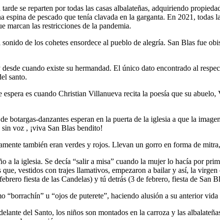
 tarde se reparten por todas las casas albalateñas, adquiriendo propieda
a espina de pescado que tenía clavada en la garganta. En 2021, todas la
que marcan las restricciones de la pandemia.
 sonido de los cohetes ensordece al pueblo de alegría. San Blas fue ob
 desde cuando existe su hermandad. El único dato encontrado al respecto
el santo.
spera es cuando Christian Villanueva recita la poesía que su abuelo, Va
 botargas-danzantes esperan en la puerta de la iglesia a que la imagen 
 sin voz , ¡viva San Blas bendito!
uamente también eran verdes y rojos. Llevan un gorro en forma de mitra
iño a la iglesia. Se decía “salir a misa” cuando la mujer lo hacía por pr
que, vestidos con trajes llamativos, empezaron a bailar y así, la virgen 
ebrero fiesta de las Candelas) y tú detrás (3 de febrero, fiesta de San Bl
mo “borrachín” u “ojos de puterete”, haciendo alusión a su anterior vida
delante del Santo, los niños son montados en la carroza y las albalateñ