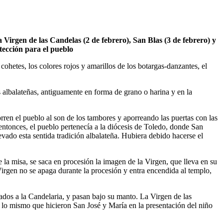
a Virgen de las Candelas (2 de febrero), San Blas (3 de febrero) y
tección para el pueblo
s cohetes, los colores rojos y amarillos de los botargas-danzantes, el
as albalateñas, antiguamente en forma de grano o harina y en la
en el pueblo al son de los tambores y aporreando las puertas con las
 entonces, el pueblo pertenecía a la diócesis de Toledo, donde San
evado esta sentida tradición albalateña. Hubiera debido hacerse el
e la misa, se saca en procesión la imagen de la Virgen, que lleva en su
a Virgen no se apaga durante la procesión y entra encendida al templo,
tados a la Candelaria, y pasan bajo su manto. La Virgen de las
s, lo mismo que hicieron San José y María en la presentación del niño