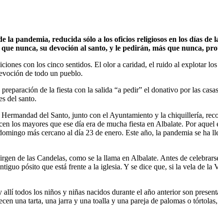
 la pandemia, reducida sólo a los oficios religiosos en los días de l
 que nunca, su devoción al santo, y le pedirán, más que nunca, pro
iciones con los cinco sentidos. El olor a caridad, el ruido al explotar lo
devoción de todo un pueblo.
preparación de la fiesta con la salida “a pedir” el donativo por las cas
es del santo.
rmandad del Santo, junto con el Ayuntamiento y la chiquillería, recorr
Dicen los mayores que ese día era de mucha fiesta en Albalate. Por aquel
l domingo más cercano al día 23 de enero. Este año, la pandemia se ha ll
Virgen de las Candelas, como se la llama en Albalate. Antes de celebrars
ntiguo pósito que está frente a la iglesia. Y se dice que, si la vela de l
y allí todos los niños y niñas nacidos durante el año anterior son presen
cen una tarta, una jarra y una toalla y una pareja de palomas o tórtola