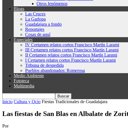
Otros fenómenos
Blogs
Las Cruces
La Garlopa
Guadalajara a fondo
Reportajes
Cosas de aquí
Especiales
IV Certamen relatos cortos Francisco Martín Larami
III Certamen relatos cortos Francisco Martín Larami
II Certamen relatos cortos Francisco Martín Larami
I Certamen relatos cortos Francisco Martín Larami
Tribuna de despedida
Pueblos abandonados: Romerosa
Medio Ambiente
Fototeca
Multimedia
Inicio
Cultura y Ocio
Fiestas Tradicionales de Guadalajara
Las fiestas de San Blas en Albalate de Zori
Por