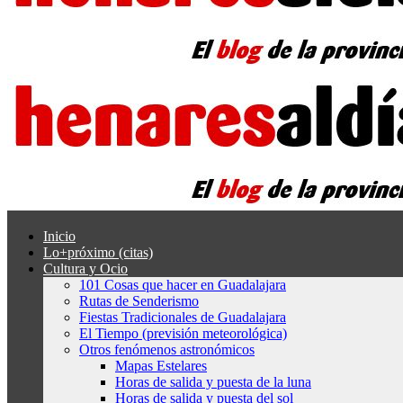
Inicio
Lo+próximo (citas)
Cultura y Ocio
101 Cosas que hacer en Guadalajara
Rutas de Senderismo
Fiestas Tradicionales de Guadalajara
El Tiempo (previsión meteorológica)
Otros fenómenos astronómicos
Mapas Estelares
Horas de salida y puesta de la luna
Horas de salida y puesta del sol