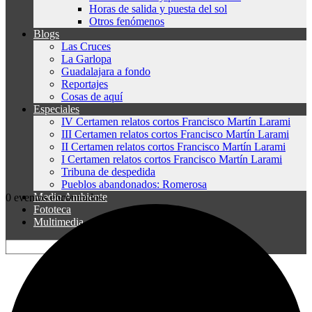
Horas de salida y puesta del sol
Otros fenómenos
Blogs
Las Cruces
La Garlopa
Guadalajara a fondo
Reportajes
Cosas de aquí
Especiales
IV Certamen relatos cortos Francisco Martín Larami
III Certamen relatos cortos Francisco Martín Larami
II Certamen relatos cortos Francisco Martín Larami
I Certamen relatos cortos Francisco Martín Larami
Tribuna de despedida
Pueblos abandonados: Romerosa
Medio Ambiente
0 eventos encontrados.
Fototeca
Multimedia