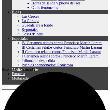
Horas de salida y puesta del sol
Otros fenómenos
Blogs
Las Cruces
La Garlopa
Guadalajara a fondo
Reportajes
Cosas de aquí
Especiales
IV Certamen relatos cortos Francisco Martín Larami
III Certamen relatos cortos Francisco Martín Larami
II Certamen relatos cortos Francisco Martín Larami
I Certamen relatos cortos Francisco Martín Larami
Tribuna de despedida
Pueblos abandonados: Romerosa
Medio Ambiente
0 eventos encontrados.
Fototeca
Multimedia